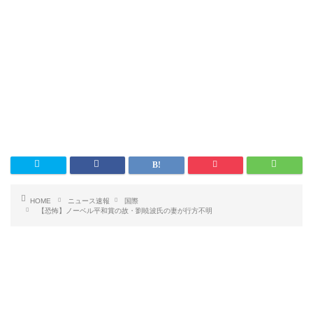
HOME
ニュース速報
国際
【恐怖】ノーベル平和賞の故・劉暁波氏の妻が行方不明