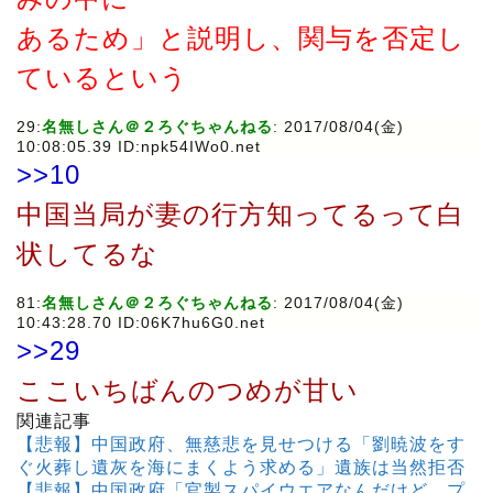
あるため」と説明し、関与を否定し
ているという
29:
名無しさん＠２ろぐちゃんねる
: 2017/08/04(金)
10:08:05.39 ID:npk54IWo0.net
>>10
中国当局が妻の行方知ってるって白
状してるな
81:
名無しさん＠２ろぐちゃんねる
: 2017/08/04(金)
10:43:28.70 ID:06K7hu6G0.net
>>29
ここいちばんのつめが甘い
関連記事
【悲報】中国政府、無慈悲を見せつける「劉暁波をす
ぐ火葬し遺灰を海にまくよう求める」遺族は当然拒否
【悲報】中国政府「官製スパイウエアなんだけど、プ