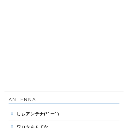
ANTENNA
しぃアンテナ(*ﾟーﾟ)
ワロタあんてな