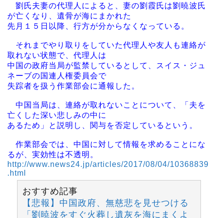
劉氏夫妻の代理人によると、妻の劉霞氏は劉暁波氏
が亡くなり、遺骨が海にまかれた
先月１５日以降、行方が分からなくなっている。
それまでやり取りをしていた代理人や友人も連絡が
取れない状態で、代理人は
中国の政府当局が監禁しているとして、スイス・ジュ
ネーブの国連人権委員会で
失踪者を扱う作業部会に通報した。
中国当局は、連絡が取れないことについて、「夫を
亡くした深い悲しみの中に
あるため」と説明し、関与を否定しているという。
作業部会では、中国に対して情報を求めることにな
るが、実効性は不透明。
http://www.news24.jp/articles/2017/08/04/10368839
.html
おすすめ記事
【悲報】中国政府、無慈悲を見せつける
「劉暁波をすぐ火葬し遺灰を海にまくよ