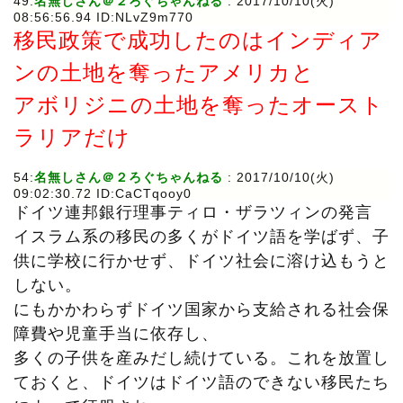
49:
名無しさん＠２ろぐちゃんねる
: 2017/10/10(火)
08:56:56.94 ID:NLvZ9m770
移民政策で成功したのはインディア
ンの土地を奪ったアメリカと
アボリジニの土地を奪ったオースト
ラリアだけ
54:
名無しさん＠２ろぐちゃんねる
: 2017/10/10(火)
09:02:30.72 ID:CaCTqooy0
ドイツ連邦銀行理事ティロ・ザラツィンの発言
イスラム系の移民の多くがドイツ語を学ばず、子
供に学校に行かせず、ドイツ社会に溶け込もうと
しない。
にもかかわらずドイツ国家から支給される社会保
障費や児童手当に依存し、
多くの子供を産みだし続けている。これを放置し
ておくと、ドイツはドイツ語のできない移民たち