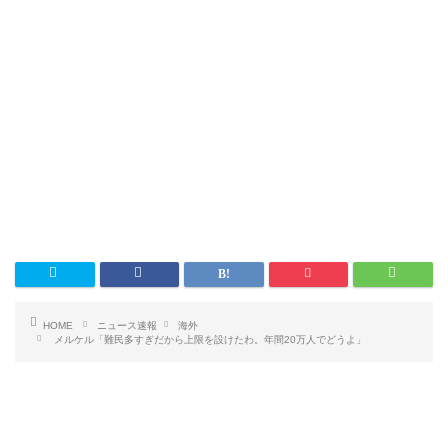
HOME
ニュース速報
海外
メルケル「難民多すぎだから上限を設けたわ。年間20万人でどうよ」