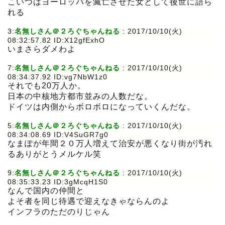
こいつはヨーロッパを滅亡させた女として後世に語ら
れる
3:
名無しさん＠２ろぐちゃんねる
: 2017/10/10(火)
08:32:57.82 ID:X12gfExhO
いまさらダメわよ
7:
名無しさん＠２ろぐちゃんねる
: 2017/10/10(火)
08:34:37.92 ID:vg7NbW1z0
それでも20万人か。
日本の中核地方都市並みの人数だな。
ドイツは内側からボロボロになっていくんだな。
5:
名無しさん＠２ろぐちゃんねる
: 2017/10/10(火)
08:34:08.69 ID:V4SuGR7g0
なまぽが年間２０万人増えて治安が悪くなり街が汚れ
るありがとうメルケル笑
9:
名無しさん＠２ろぐちゃんねる
: 2017/10/10(火)
08:35:33.23 ID:3gMcqH1S0
なんで国内の仲間と
よそ者を同じ待遇で迎えなきゃならんのよ
インフラのただのりじゃん