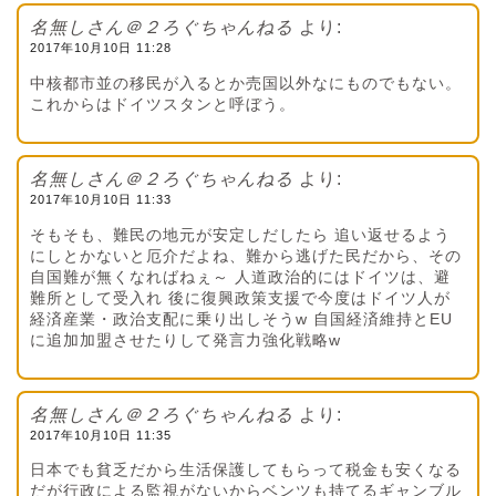
名無しさん＠２ろぐちゃんねる
より:
2017年10月10日 11:28
中核都市並の移民が入るとか売国以外なにものでもない。
これからはドイツスタンと呼ぼう。
名無しさん＠２ろぐちゃんねる
より:
2017年10月10日 11:33
そもそも、難民の地元が安定しだしたら 追い返せるよう
にしとかないと厄介だよね、難から逃げた民だから、その
自国難が無くなればねぇ～ 人道政治的にはドイツは、避
難所として受入れ 後に復興政策支援で今度はドイツ人が
経済産業・政治支配に乗り出しそうw 自国経済維持とEU
に追加加盟させたりして発言力強化戦略w
名無しさん＠２ろぐちゃんねる
より:
2017年10月10日 11:35
日本でも貧乏だから生活保護してもらって税金も安くなる
だが行政による監視がないからベンツも持てるギャンブル