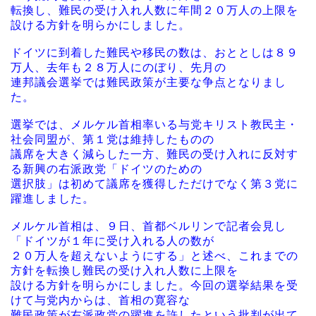
転換し、難民の受け入れ人数に年間２０万人の上限を
設ける方針を明らかにしました。
ドイツに到着した難民や移民の数は、おととしは８９
万人、去年も２８万人にのぼり、先月の
連邦議会選挙では難民政策が主要な争点となりまし
た。
選挙では、メルケル首相率いる与党キリスト教民主・
社会同盟が、第１党は維持したものの
議席を大きく減らした一方、難民の受け入れに反対す
る新興の右派政党「ドイツのための
選択肢」は初めて議席を獲得しただけでなく第３党に
躍進しました。
メルケル首相は、９日、首都ベルリンで記者会見し
「ドイツが１年に受け入れる人の数が
２０万人を超えないようにする」と述べ、これまでの
方針を転換し難民の受け入れ人数に上限を
設ける方針を明らかにしました。今回の選挙結果を受
けて与党内からは、首相の寛容な
難民政策が右派政党の躍進を許したという批判が出て