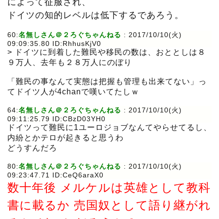
によって征服され、
ドイツの知的レベルは低下するであろう。
60:
名無しさん＠２ろぐちゃんねる
: 2017/10/10(火)
09:09:35.80 ID:RhhusKjV0
> ドイツに到着した難民や移民の数は、おととしは８
９万人、去年も２８万人にのぼり
「難民の事なんて実態は把握も管理も出来てない」っ
てドイツ人が4chanで嘆いてたしｗ
64:
名無しさん＠２ろぐちゃんねる
: 2017/10/10(火)
09:11:25.79 ID:CBzD03YH0
ドイツって難民に1ユーロジョブなんてやらせてるし、
内紛とかテロが起きると思うわ
どうすんだろ
80:
名無しさん＠２ろぐちゃんねる
: 2017/10/10(火)
09:23:47.71 ID:CeQ6araX0
数十年後 メルケルは英雄として教科
書に載るか 売国奴として語り継がれ