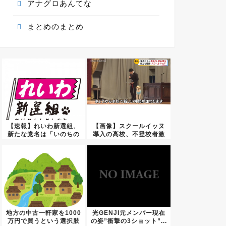
アナグロあんてな
まとめのまとめ
【速報】れいわ新選組、
【画像】スクールイッヌ
新たな党名は「いのちの
導入の高校、不登校者激
党」 ...
減
地方の中古一軒家を1000
光GENJI元メンバー現在
万円で買うという選択肢
の姿”衝撃の3ショット”...