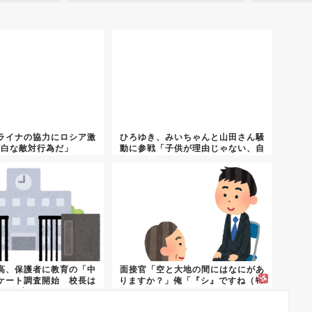
ライナの協力にロシア激
ひろゆき、みいちゃんと山田さん騒
明白な敵対行為だ」
動に参戦「子供が理由じゃない、自
分が...
高、保護者に教育の「中
面接官「空と大地の間にはなにがあ
ケート調査開始 校長は
りますか？」俺「『シ』ですね（ｷﾗ
教育...
ｰ...