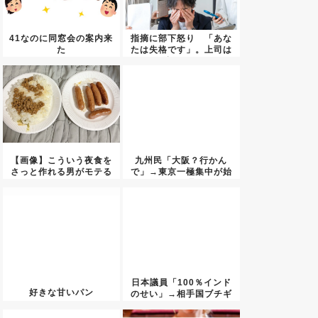
41なのに同窓会の案内来
指摘に部下怒り 「あな
た
たは失格です」。上司は
泣いて...
【画像】こういう夜食を
九州民「大阪？行かん
さっと作れる男がモテる
で」→東京一極集中が始
よ
まった理...
日本議員「100％インド
好きな甘いパン
のせい」→相手国ブチギ
レで...