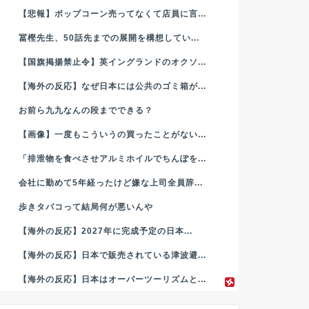
【悲報】ポップコーン売ってなくて店員に言...
冨樫先生、50話先までの展開を構想してい...
【国旗掲揚禁止令】英イングランドのオクソ...
【海外の反応】なぜ日本には公共のゴミ箱が...
お前ら九九なんの段までできる？
【画像】一度もこういうの買ったことがない...
「排泄物を食べさせアルミホイルでちんぽを...
会社に勤めて5年経ったけど嫌な上司全員辞...
歩きタバコって結局何が悪いんや
【海外の反応】2027年に完成予定の日本...
【海外の反応】日本で販売されている津波避...
【海外の反応】日本はオーバーツーリズムと...