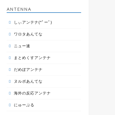
ANTENNA
しぃアンテナ(*ﾟーﾟ)
ワロタあんてな
ニュー速
まとめくすアンテナ
だめぽアンテナ
ヌルポあんてな
海外の反応アンテナ
にゅーぷる