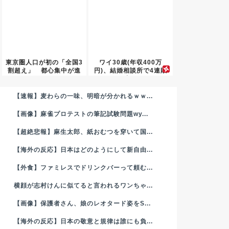
東京圏人口が初の「全国3
ワイ30歳(年収400万
割超え」 都心集中が進
円)、結婚相談所で4連敗
む一...
中...
【速報】麦わらの一味、明暗が分かれるｗｗ...
【画像】麻雀プロテストの筆記試験問題wy...
【超絶悲報】麻生太郎、紙おむつを穿いて国...
【海外の反応】日本はどのようにして新自由...
【外食】ファミレスでドリンクバーって頼む...
横顔が志村けんに似てると言われるワンちゃ...
【画像】保護者さん、娘のレオタード姿をS...
【海外の反応】日本の敬意と規律は誰にも負...