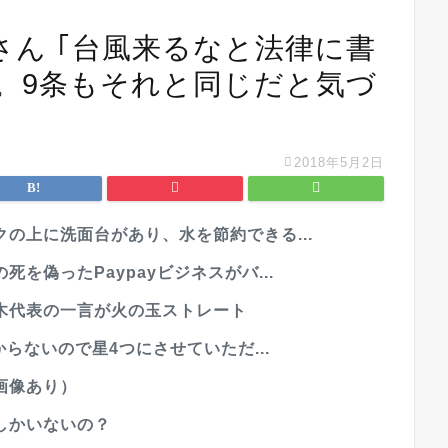
さん ｢台風来るなと法律に書
。9条もそれと同じだと気づ
2018年5月2日
の上に洗面台があり、水を節約できる...
を偽ったPaypayビジネスがバ...
木代表の一言が火の玉ストレート
からないので星4つにさせていただ...
画像あり）
しかいないの？