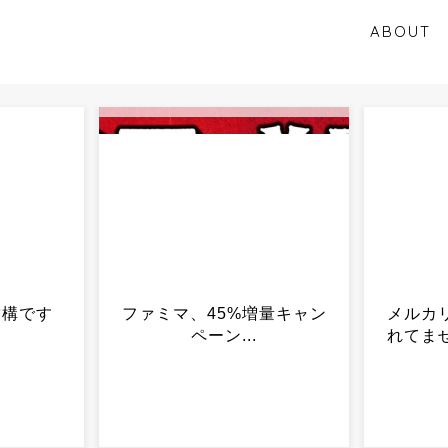
ABOUT
増量キャン
メルカリ「盗難梨は確認さ
カエル
れてません。デマで出品者
これっ
叩くな」...