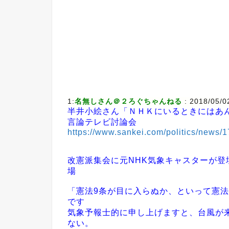
1:
名無しさん＠２ろぐちゃんねる
: 2018/05/0
半井小絵さん「ＮＨＫにいるときにはあ
言論テレビ討論会
https://www.sankei.com/politics/news/
改憲派集会に元NHK気象キャスターが登
場
「憲法9条が目に入らぬか、といって憲
です
気象予報士的に申し上げますと、台風が
ない。