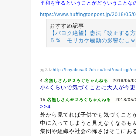
平和を守るということがどういうことな
https://www.huffingtonpost.jp/2018/05
おすすめ記事
【パヨク絶望】憲法「改正する方
５％ モリカケ騒動の影響なしｗ
元スレ
http://hayabusa3.2ch.sc/test/read.cgi/
4:
名無しさん＠２ろぐちゃんねる
: 2018/05/0
小4くらいで気づくことに大人が今
15:
名無しさん＠２ろぐちゃんねる
: 2018/05/
>>4
外から見てれば子供でも気づくこと
中に入ってしまうと見えなくなるも
集団や組織や社会の怖さはそこにあ