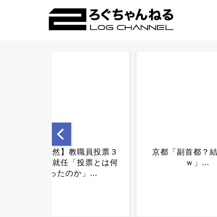
京都「副首都？結構です
ファミマ、45%
ｗ」...
ペーン...