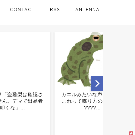
CONTACT
RSS
ANTENNA
みたいな声なんやが
叱る人、実は気持ち良くな
て喋り方の問題か
っていたｗｗｗｗｗｗｗｗ
????...
ｗｗ...