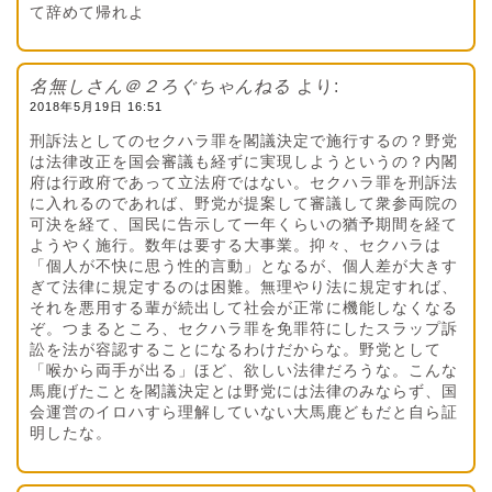
て辞めて帰れよ
名無しさん＠２ろぐちゃんねる
より:
2018年5月19日 16:51
刑訴法としてのセクハラ罪を閣議決定で施行するの？野党
は法律改正を国会審議も経ずに実現しようというの？内閣
府は行政府であって立法府ではない。セクハラ罪を刑訴法
に入れるのであれば、野党が提案して審議して衆参両院の
可決を経て、国民に告示して一年くらいの猶予期間を経て
ようやく施行。数年は要する大事業。抑々、セクハラは
「個人が不快に思う性的言動」となるが、個人差が大きす
ぎて法律に規定するのは困難。無理やり法に規定すれば、
それを悪用する輩が続出して社会が正常に機能しなくなる
ぞ。つまるところ、セクハラ罪を免罪符にしたスラップ訴
訟を法が容認することになるわけだからな。野党として
「喉から両手が出る」ほど、欲しい法律だろうな。こんな
馬鹿げたことを閣議決定とは野党には法律のみならず、国
会運営のイロハすら理解していない大馬鹿どもだと自ら証
明したな。