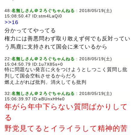
48:
名無しさん＠２ろぐちゃんねる
: 2018/05/19(土)
15:08:50.47 ID:stm4LaQi0
>>16
分かっててやってる
権力には善悪問わず取り敢えず何でも反対ってい
う馬鹿に支持されて国会に来ているから
22:
名無しさん＠２ろぐちゃんねる
: 2018/05/19(土)
15:04:50.79 ID:1u7X85s+0
特に問題ない発言に火をつけようとしつこく質問し批
判して国会空転させるからだろ
燃え上がれば批判、消火しても批判
32:
名無しさん＠２ろぐちゃんねる
: 2018/05/19(土)
15:06:39.97 ID:eBUnxHHe0
年がら年中下らない質問ばかりして
る
野党見てるとイライラして精神的苦