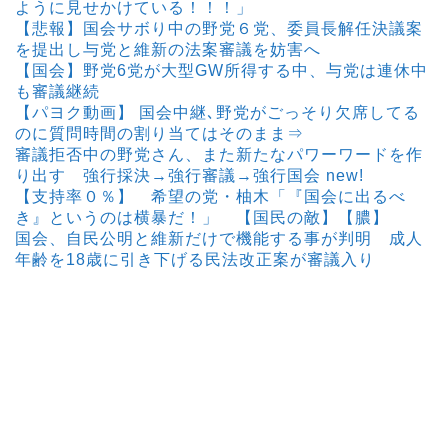
ように見せかけている！！！」
【悲報】国会サボり中の野党６党、委員長解任決議案
を提出し与党と維新の法案審議を妨害へ
【国会】野党6党が大型GW所得する中、与党は連休中
も審議継続
【パヨク動画】 国会中継､野党がごっそり欠席してる
のに質問時間の割り当てはそのまま⇒
審議拒否中の野党さん、また新たなパワーワードを作
り出す 強行採決→強行審議→強行国会 new!
【支持率０％】 希望の党・柚木「『国会に出るべ
き』というのは横暴だ！」 【国民の敵】【膿】
国会、自民公明と維新だけで機能する事が判明 成人
年齢を18歳に引き下げる民法改正案が審議入り