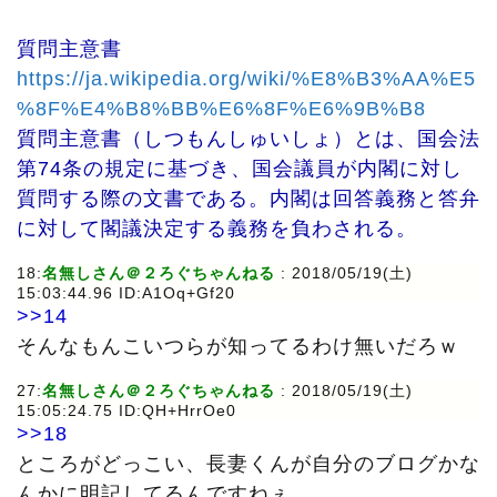
質問主意書
https://ja.wikipedia.org/wiki/%E8%B3%AA%E5
%8F%E4%B8%BB%E6%8F%E6%9B%B8
質問主意書（しつもんしゅいしょ）とは、国会法
第74条の規定に基づき、国会議員が内閣に対し
質問する際の文書である。内閣は回答義務と答弁
に対して閣議決定する義務を負わされる。
18:
名無しさん＠２ろぐちゃんねる
: 2018/05/19(土)
15:03:44.96 ID:A1Oq+Gf20
>>14
そんなもんこいつらが知ってるわけ無いだろｗ
27:
名無しさん＠２ろぐちゃんねる
: 2018/05/19(土)
15:05:24.75 ID:QH+HrrOe0
>>18
ところがどっこい、長妻くんが自分のブログかな
んかに明記してるんですねぇ