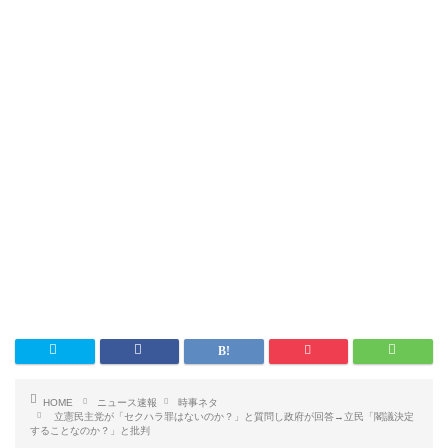
HOME
ニュース速報
時事ネタ
立憲民主党が「セクハラ罪はないのか？」と質問し政府が回答→立民「閣議決定
することなのか？」と批判