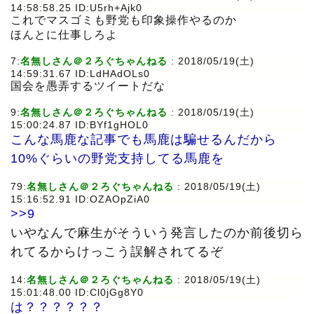
14:58:58.25 ID:U5rh+Ajk0
これでマスゴミも野党も印象操作やるのか
ほんとに仕事しろよ
7:
名無しさん＠２ろぐちゃんねる
: 2018/05/19(土)
14:59:31.67 ID:LdHAdOLs0
国会を愚弄するツイートだな
9:
名無しさん＠２ろぐちゃんねる
: 2018/05/19(土)
15:00:24.87 ID:BYf1gHOL0
こんな馬鹿な記事でも馬鹿は騙せるんだから
10%ぐらいの野党支持してる馬鹿を
79:
名無しさん＠２ろぐちゃんねる
: 2018/05/19(土)
15:16:52.91 ID:OZAOpZiA0
>>9
いやなんで麻生がそういう発言したのか前後切ら
れてるからけっこう誤解されてるぞ
14:
名無しさん＠２ろぐちゃんねる
: 2018/05/19(土)
15:01:48.00 ID:Cl0jGg8Y0
は？？？？？？