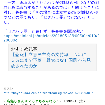
一方、逢坂氏が「セクハラが強制わいせつなどの犯
罪行為に該当することがあるのでは」と問うたことに
対し、答弁書は「その場合に成立するのは強制わいせ
つなどの罪であり、『セクハラ罪』ではない」とし
た。
「セクハラ罪」存在せず 答弁書を閣議決定
https://mainichi.jp/articles/20180518/k00/00e/010/2
20000c
おすすめ記事
【悲報】立憲民主党の支持率、ついに
５％にまで下落 野党はなぜ国民から見
放されたのか
元スレ
http://hayabusa3.2ch.sc/test/read.cgi/news/1526709381/
2:
名無しさん＠２ろぐちゃんねる
: 2018/05/19(土)