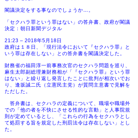
閣議決定をする事なのでしょうか…。
「セクハラ罪という罪はない」の答弁書、政府が閣議
決定：朝日新聞デジタル
21:23 – 2018年5月18日
政府は１８日、「現行法令において『セクハラ罪』と
いう罪は存在しない」との答弁書を閣議決定した。
財務省の福田淳一前事務次官のセクハラ問題を巡り、
麻生太郎副総理兼財務相が「『セクハラ罪』という罪
はない」と繰り返し発言したことに批判が相次いでお
り、逢坂誠二氏（立憲民主党）が質問主意書で見解を
ただした。
答弁書は、セクハラの定義について、職場や職場外
での「他の者を不快にさせる性的な言動」と人事院規
則が定めているとし、「これらの行為をセクハラとし
て処罰する旨を規定した刑罰法令は存在しない」とし
た。