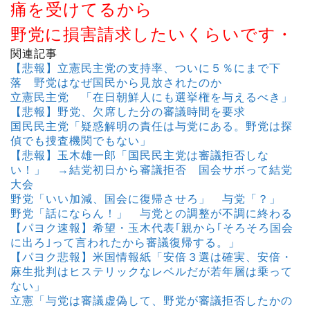
痛を受けてるから
野党に損害請求したいくらいです・
関連記事
【悲報】立憲民主党の支持率、ついに５％にまで下
落 野党はなぜ国民から見放されたのか
立憲民主党 「在日朝鮮人にも選挙権を与えるべき」
【悲報】野党、欠席した分の審議時間を要求
国民民主党「疑惑解明の責任は与党にある。野党は探
偵でも捜査機関でもない」
【悲報】玉木雄一郎「国民民主党は審議拒否しな
い！」 →結党初日から審議拒否 国会サボって結党
大会
野党「いい加減、国会に復帰させろ」 与党「？」
野党「話にならん！」 与党との調整が不調に終わる
【パヨク速報】希望・玉木代表｢親から｢そろそろ国会
に出ろ｣って言われたから審議復帰する。」
【パヨク悲報】米国情報紙「安倍３選は確実、安倍・
麻生批判はヒステリックなレベルだが若年層は乗って
ない」
立憲「与党は審議虚偽して、野党が審議拒否したかの