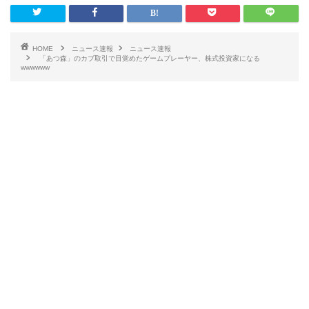
HOME
ニュース速報
ニュース速報
「あつ森」のカブ取引で目覚めたゲームプレーヤー、株式投資家になる
wwwwww