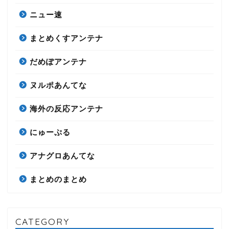
ニュー速
まとめくすアンテナ
だめぽアンテナ
ヌルポあんてな
海外の反応アンテナ
にゅーぷる
アナグロあんてな
まとめのまとめ
CATEGORY