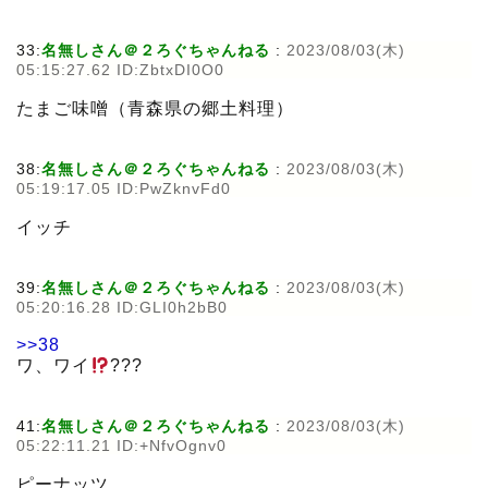
33:
名無しさん＠２ろぐちゃんねる
:
2023/08/03(木)
05:15:27.62 ID:ZbtxDI0O0
たまご味噌（青森県の郷土料理）
38:
名無しさん＠２ろぐちゃんねる
:
2023/08/03(木)
05:19:17.05 ID:PwZknvFd0
イッチ
39:
名無しさん＠２ろぐちゃんねる
:
2023/08/03(木)
05:20:16.28 ID:GLI0h2bB0
>>38
ワ、ワイ
???
41:
名無しさん＠２ろぐちゃんねる
:
2023/08/03(木)
05:22:11.21 ID:+NfvOgnv0
ピーナッツ