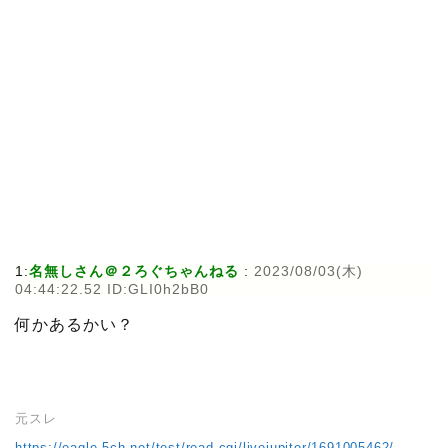
1:
名無しさん＠２ろぐちゃんねる
:
2023/08/03(木)
04:44:22.52 ID:GLI0h2bB0
何かあるかい？
元スレ
https://eagle.5ch.net/test/read.cgi/livejupiter/1691005462/