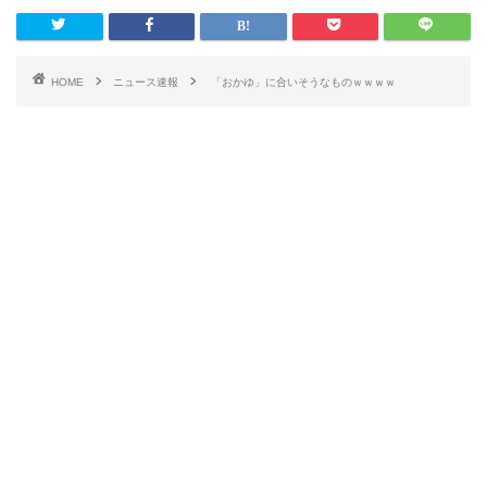
HOME
ニュース速報
「おかゆ」に合いそうなものｗｗｗｗ