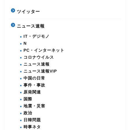
ツイッター
ニュース速報
IT・デジモノ
N
PC・インターネット
コロナウイルス
ニュース速報
ニュース速報VIP
中国の日常
事件・事故
原発関連
国際
地震・災害
政治
日韓問題
時事ネタ