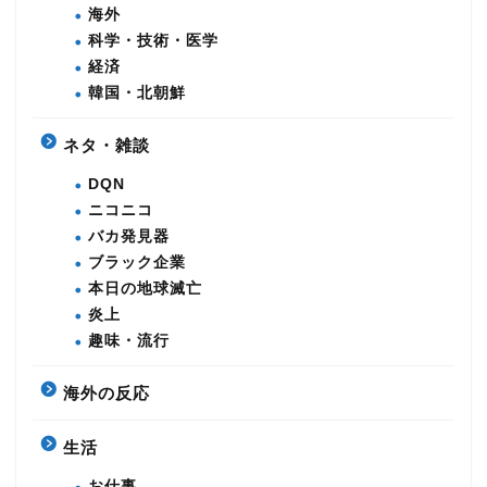
海外
科学・技術・医学
経済
韓国・北朝鮮
ネタ・雑談
DQN
ニコニコ
バカ発見器
ブラック企業
本日の地球滅亡
炎上
趣味・流行
海外の反応
生活
お仕事