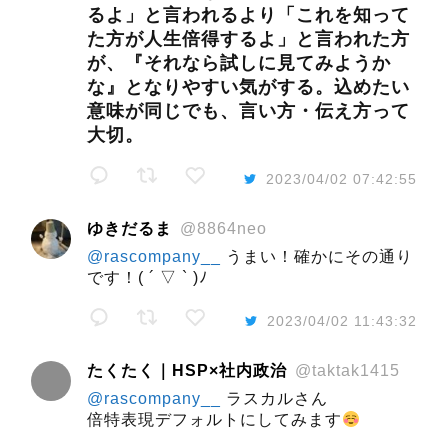
るよ」と言われるより「これを知って
た方が人生倍得するよ」と言われた方
が、『それなら試しに見てみようか
な』となりやすい気がする。込めたい
意味が同じでも、言い方・伝え方って
大切。
2023/04/02 07:42:55
ゆきだるま
@8864neo
@rascompany__
うまい！確かにその通り
です！( ´ ▽ ` )ﾉ
2023/04/02 11:43:32
たくたく｜HSP×社内政治
@taktak1415
@rascompany__
ラスカルさん
倍特表現デフォルトにしてみます