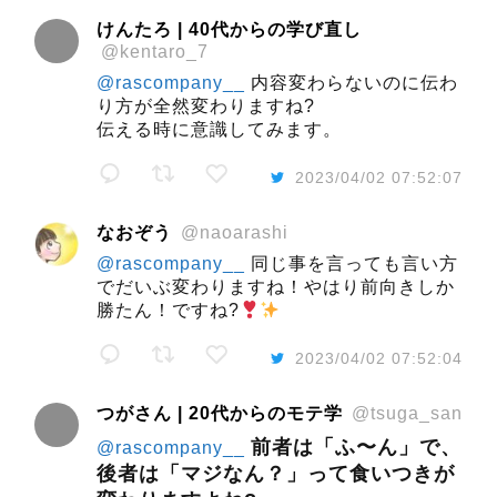
けんたろ | 40代からの学び直し
@kentaro_7
@rascompany__
内容変わらないのに伝わ
り方が全然変わりますね?
伝える時に意識してみます。
2023/04/02 07:52:07
なおぞう
@naoarashi
@rascompany__
同じ事を言っても言い方
でだいぶ変わりますね！やはり前向きしか
勝たん！ですね?
️
2023/04/02 07:52:04
つがさん | 20代からのモテ学
@tsuga_san
前者は「ふ〜ん」で、
@rascompany__
後者は「マジなん？」って食いつきが