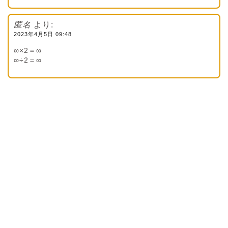
匿名
より:
2023年4月5日 09:48
∞×2＝∞
∞÷2＝∞