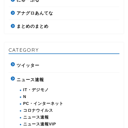
アナグロあんてな
まとめのまとめ
CATEGORY
ツイッター
ニュース速報
IT・デジモノ
N
PC・インターネット
コロナウイルス
ニュース速報
ニュース速報VIP