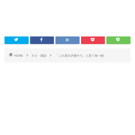
HOME
ネタ・雑談
「これ過大評価やろ」と思う食べ物