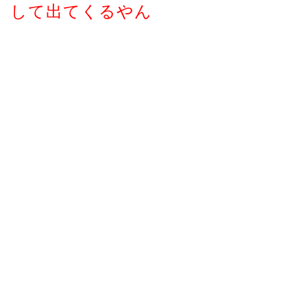
して出てくるやん