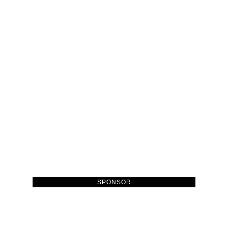
SPONSOR