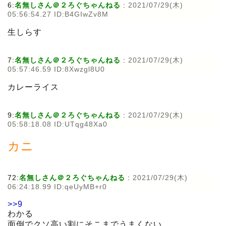
6:
名無しさん＠２ろぐちゃんねる
:
2021/07/29(木)
05:56:54.27 ID:B4GIwZv8M
生しらす
7:
名無しさん＠２ろぐちゃんねる
:
2021/07/29(木)
05:57:46.59 ID:8Xwzgl8U0
カレーライス
9:
名無しさん＠２ろぐちゃんねる
:
2021/07/29(木)
05:58:18.08 ID:UTqg48Xa0
カニ
72:
名無しさん＠２ろぐちゃんねる
:
2021/07/29(木)
06:24:18.99 ID:qeUyMB+r0
>>9
わかる
面倒でクソ高い割にそこまでうまくない