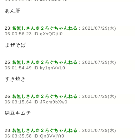
あん肝
23:
名無しさん＠２ろぐちゃんねる
:
2021/07/29(木)
06:00:56.23 ID:qXsQDj/I0
まぜそば
25:
名無しさん＠２ろぐちゃんねる
:
2021/07/29(木)
06:01:54.49 ID:ky1gnVVL0
すき焼き
26:
名無しさん＠２ろぐちゃんねる
:
2021/07/29(木)
06:03:15.64 ID:JRcm9bXw0
納豆キムチ
28:
名無しさん＠２ろぐちゃんねる
:
2021/07/29(木)
06:03:35.58 ID:Qn3VVjYt0