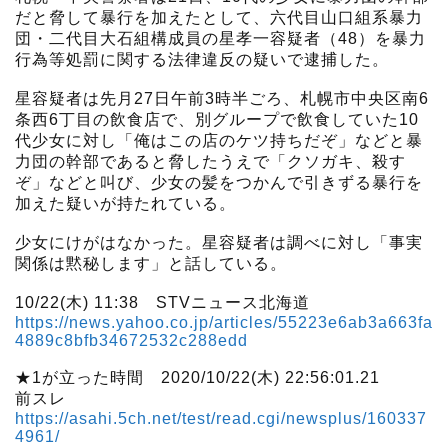
だと脅して暴行を加えたとして、六代目山口組系暴力
団・二代目大石組構成員の星孝一容疑者（48）を暴力
行為等処罰に関する法律違反の疑いで逮捕した。
星容疑者は先月27日午前3時半ごろ、札幌市中央区南6
条西6丁目の飲食店で、別グループで飲食していた10
代少女に対し「俺はこの店のケツ持ちだぞ」などと暴
力団の幹部であると脅したうえで「クソガキ、殺す
ぞ」などと叫び、少女の髪をつかんで引きずる暴行を
加えた疑いが持たれている。
少女にけがはなかった。星容疑者は調べに対し「事実
関係は黙秘します」と話している。
10/22(木) 11:38 STVニュース北海道
https://news.yahoo.co.jp/articles/55223e6ab3a663fa
4889c8bfb34672532c288edd
★1が立った時間 2020/10/22(木) 22:56:01.21
前スレ
https://asahi.5ch.net/test/read.cgi/newsplus/160337
4961/