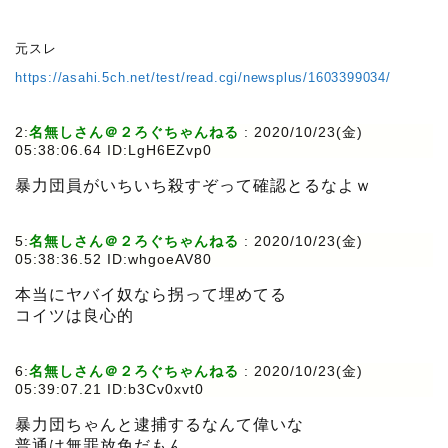
元スレ
https://asahi.5ch.net/test/read.cgi/newsplus/1603399034/
2:
名無しさん＠２ろぐちゃんねる
:
2020/10/23(金)
05:38:06.64 ID:LgH6EZvp0
暴力団員がいちいち殺すぞって確認とるなよｗ
5:
名無しさん＠２ろぐちゃんねる
:
2020/10/23(金)
05:38:36.52 ID:whgoeAV80
本当にヤバイ奴なら拐って埋めてる
コイツは良心的
6:
名無しさん＠２ろぐちゃんねる
:
2020/10/23(金)
05:39:07.21 ID:b3Cv0xvt0
暴力団ちゃんと逮捕するなんて偉いな
普通は無罪放免だもん