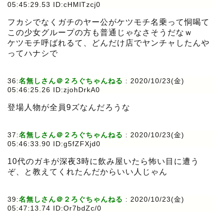
05:45:29.53 ID:cHMlTzcj0
フカシでなくガチのヤー公がケツモチ名乗って恫喝て
この少女グループの方も普通じゃなさそうだなｗ
ケツモチ呼ばれるて、どんだけ店でヤンチャしたんや
ってハナシで
36:
名無しさん＠２ろぐちゃんねる
:
2020/10/23(金)
05:46:25.26 ID:zjohDrkA0
登場人物が全員9ズなんだろうな
37:
名無しさん＠２ろぐちゃんねる
:
2020/10/23(金)
05:46:33.90 ID:g5fZFXjd0
10代のガキが深夜3時に飲み屋いたら怖い目に遭う
ぞ、と教えてくれたんだからいい人じゃん
39:
名無しさん＠２ろぐちゃんねる
:
2020/10/23(金)
05:47:13.74 ID:Or7bdZc/0