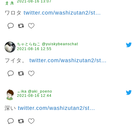
2021-08-16 13:07
ワロタ 
twitter.com/washizutan2/st
…
ちゃとらねこ @yuiskybeanschat
2021-08-16 12:55
フイタ。 
twitter.com/washizutan2/st
…
←ika @aki_poeno
2021-08-16 12:44
深い 
twitter.com/washizutan2/st
…