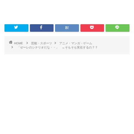
HOME
芸能・スポーツ
アニメ・マンガ・ゲーム
「ゼーレのシナリオだな・・」 ←そもそも実在するの？？