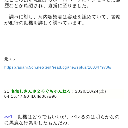
歴などが確認され、逮捕に至りました。
調べに対し、河内容疑者は容疑を認めていて、警察
が犯行の動機を詳しく調べています。
元スレ
https://asahi.5ch.net/test/read.cgi/newsplus/1603479786/
21:
名無しさん＠２ろぐちゃんねる
:
2020/10/24(土)
04:15:47.50 ID:Ild06rw90
>>1
動機はどうでもいいが、バレるのは明らかなの
に馬鹿な行為をしたもんだね。