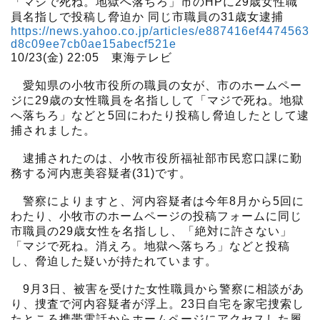
「マジで死ね。地獄へ落ちろ」市のHPに29歳女性職
員名指しで投稿し脅迫か 同じ市職員の31歳女逮捕
https://news.yahoo.co.jp/articles/e887416ef4474563
d8c09ee7cb0ae15abecf521e
10/23(金) 22:05 東海テレビ
愛知県の小牧市役所の職員の女が、市のホームペー
ジに29歳の女性職員を名指しして「マジで死ね。地獄
へ落ちろ」などと5回にわたり投稿し脅迫したとして逮
捕されました。
逮捕されたのは、小牧市役所福祉部市民窓口課に勤
務する河内恵美容疑者(31)です。
警察によりますと、河内容疑者は今年8月から5回に
わたり、小牧市のホームページの投稿フォームに同じ
市職員の29歳女性を名指しし、「絶対に許さない」
「マジで死ね。消えろ。地獄へ落ちろ」などと投稿
し、脅迫した疑いが持たれています。
9月3日、被害を受けた女性職員から警察に相談があ
り、捜査で河内容疑者が浮上。23日自宅を家宅捜索し
たところ携帯電話からホームページにアクセスした履