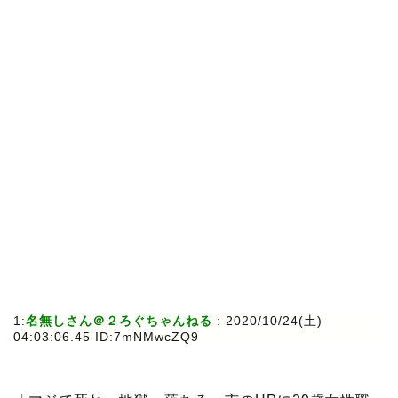
1:
名無しさん＠２ろぐちゃんねる
:
2020/10/24(土)
04:03:06.45 ID:7mNMwcZQ9