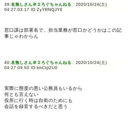
39:
名無しさん＠２ろぐちゃんねる
:
2020/10/24(土)
04:27:03.17 ID:ZyYRNQJY0
窓口課は部署名で、担当業務が窓口かどうかはこの記
事じゃわからん
40:
名無しさん＠２ろぐちゃんねる
:
2020/10/24(土)
04:27:09.50 ID:bhCtjlZU0
実際に態度の悪い公務員もいるから
何とも言えない
役所に行く時は自衛のためにも
会話を録音するべきだと思う