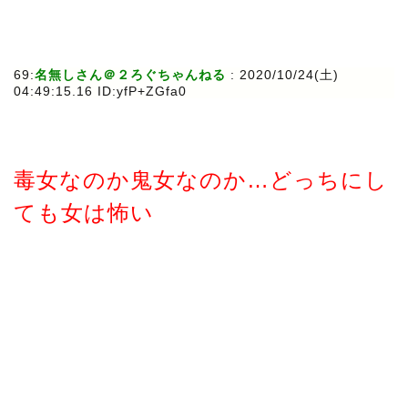
69:
名無しさん＠２ろぐちゃんねる
:
2020/10/24(土)
04:49:15.16 ID:yfP+ZGfa0
毒女なのか鬼女なのか…どっちにし
ても女は怖い