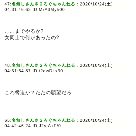
47:
名無しさん＠２ろぐちゃんねる
:
2020/10/24(土)
04:31:46.63 ID:MrA3Myh00
ここまでやるか?
女同士で何があったの?
48:
名無しさん＠２ろぐちゃんねる
:
2020/10/24(土)
04:31:54.87 ID:t2awDLx30
これ脅迫か？ただの願望だろ
65:
名無しさん＠２ろぐちゃんねる
:
2020/10/24(土)
04:42:46.24 ID:J2ytA+F/0