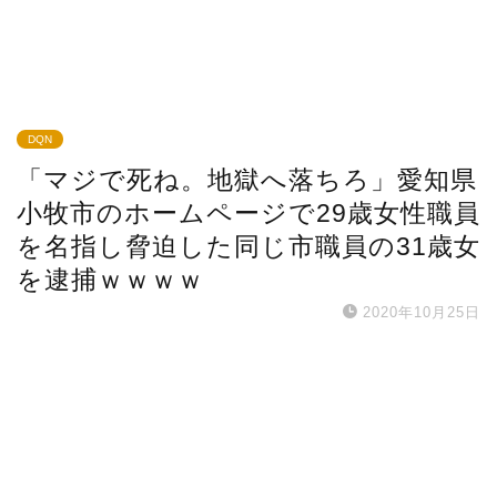
DQN
「マジで死ね。地獄へ落ちろ」愛知県
小牧市のホームページで29歳女性職員
を名指し脅迫した同じ市職員の31歳女
を逮捕ｗｗｗｗ
2020年10月25日