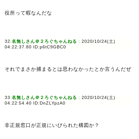
役所って暇なんだな
32:
名無しさん＠２ろぐちゃんねる
:
2020/10/24(土)
04:22:37.80 ID:p6tC9GBC0
それでまさか捕まるとは思わなかったとか言うんだぜ
33:
名無しさん＠２ろぐちゃんねる
:
2020/10/24(土)
04:22:54.40 ID:DnZLYpzA0
非正規窓口が正規にいびられた構図か？