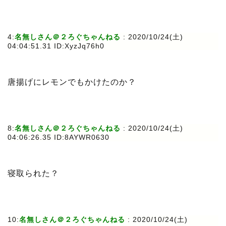
4:
名無しさん＠２ろぐちゃんねる
:
2020/10/24(土)
04:04:51.31 ID:XyzJq76h0
唐揚げにレモンでもかけたのか？
8:
名無しさん＠２ろぐちゃんねる
:
2020/10/24(土)
04:06:26.35 ID:8AYWR0630
寝取られた？
10:
名無しさん＠２ろぐちゃんねる
:
2020/10/24(土)