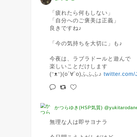
「疲れたら何もしない」

「自分へのご褒美は正義」

良きですね♪

「今の気持ちを大切に」も♪

今夜は、ラブラドールと遊んで

楽しいことだけします

(ᵔᴥᵔ)(о´∀`о)ふふふ♪ 
twitter.com
かつらゆき(HSP気質) @yukitarodan
無理な人は即サヨナラ
