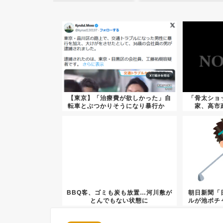
【東京】「治療費が欲しかった」自
「骨太ショ
転車とぶつかりそうになり暴行か
家、高市
36...
BBQ客、ゴミも炭も放置…河川敷が
朝日新聞「
とんでもない状態に
ルが池ポチ