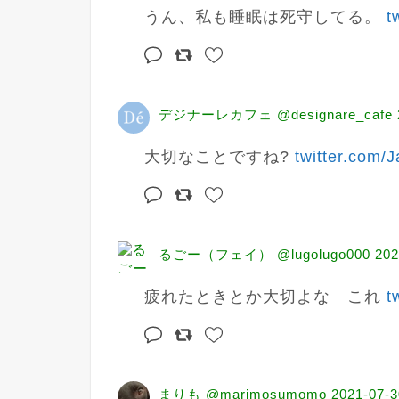
うん、私も睡眠は死守してる。 
t
デジナーレカフェ @designare_cafe
大切なことですね? 
twitter.com/
るごー（フェイ） @lugolugo000
202
疲れたときとか大切よな　これ 
t
まりも @marimosumomo
2021-07-3