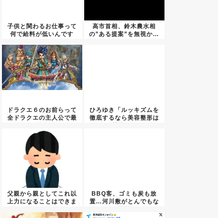
子供と関わるお仕事って
高市首相、鈴木農水相
何で給料が低いんです
の”ある提案”を無視か…
か？
ドラクエ６のお前らって
ひろゆき「ルッキズムを
全ドラクエの主人公で最
徹底するなら美容整形は
も純粋...
禁止に...
父親から親としてこれ以
BBQ客、ゴミも炭も放
上力になることはできま
置…河川敷がとんでもな
せんっ...
い状態...