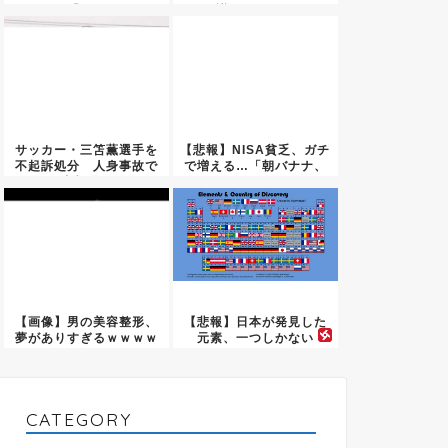
「も...
議…TBSが...
サッカー・三笘薫選手を
【悲報】NISA貧乏、ガチ
不起訴処分 人身事故で
で増える…「朝バナナ、
書類送...
昼...
【画像】男の美容整形、
【悲報】日本が発見した
夢がありすぎるｗｗｗｗ
元素、一つしかない
ｗ
CATEGORY