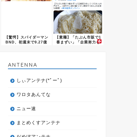
【驚愕】スパイダーマン
【素麺】「たぶん市販で1
BND、初週末で9.27億
番まずい」「企業努力を
ド...
して...
ANTENNA
しぃアンテナ(*ﾟーﾟ)
ワロタあんてな
ニュー速
まとめくすアンテナ
だめぽアンテナ