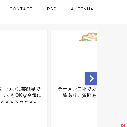
CONTACT
RSS
ANTENNA
ン二郎でのバイト経
クールジャパン、失敗原因
り、質問ある？...
の分析徹底せよｗｗｗｗ
ｗ...