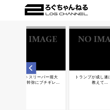
トランプが成し遂げた成果
天皇ご一家、静
教えて...
め…甚大な被害
る...