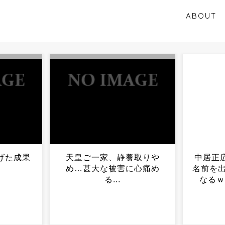
ABOUT
養取りや
中居正広、ついに芸能界で
ラーメ
に心痛め
名前を出してもOKな空気に
験あ
なるｗｗｗｗｗｗｗｗ...