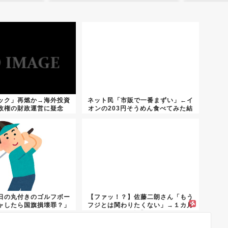
ック」再燃か→海外投資
ネット民「市販で一番まずい」←イ
政権の財政運営に疑念
オンの203円そうめん食べてみた結
果...
日の丸付きのゴルフボー
【ファッ！？】佐藤二朗さん「もう
ャしたら国旗損壊罪？」
フジとは関わりたくない」→１カ月
後「...