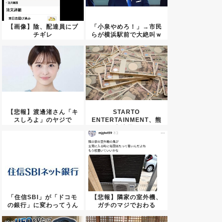
【画像】陰、配達員にブ
「小泉やめろ！」→市民
チギレ
らが横浜駅前で大絶叫ｗ
ｗｗｗ...
【悲報】渡邊渚さん「キ
STARTO
スしろよ」のヤジで
ENTERTAINMENT、熊
PTSD発...
本地震...
「住信SBI」が「ドコモ
【悲報】隣家の室外機、
の銀行」に変わってうん
ガチのマジでおわる
ざり...
wwwww...