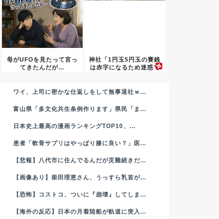
母がUFOを見たって言っ
神社「1円玉5円玉の賽銭
てきたんだが…
は赤字になるため迷惑で
す。...
ワイ、上司に密かな仕返しをして無事退社ｗ...
富山県「多文化共生条例作ります」県民「ま...
日本史上最高の漫画ランキングTOP10、...
患者「軟骨サプリはやっぱり膝に良い？」医...
【悲報】八代市に住んでるんだが災難続きだ...
【画像あり】柴田理恵さん、うっすら乳首が...
【恐怖】コストコ、ついに『崩壊』してしま...
【海外の反応】日本の月着陸船が軌道に突入...