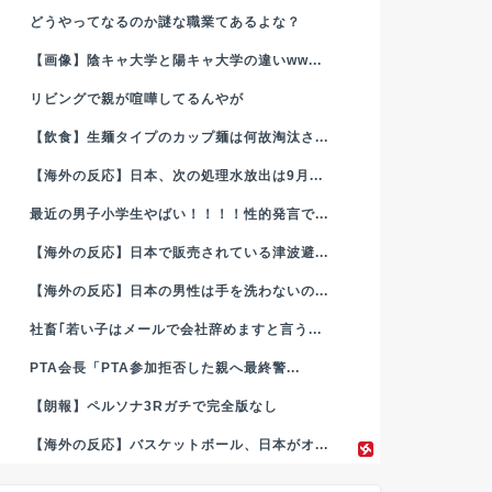
どうやってなるのか謎な職業てあるよな？
【画像】陰キャ大学と陽キャ大学の違いww...
リビングで親が喧嘩してるんやが
【飲食】生麺タイプのカップ麺は何故淘汰さ...
【海外の反応】日本、次の処理水放出は9月...
最近の男子小学生やばい！！！！性的発言で...
【海外の反応】日本で販売されている津波避...
【海外の反応】日本の男性は手を洗わないの...
社畜｢若い子はメールで会社辞めますと言う...
PTA会長「PTA参加拒否した親へ最終警...
【朗報】ペルソナ3Rガチで完全版なし
【海外の反応】バスケットボール、日本がオ...