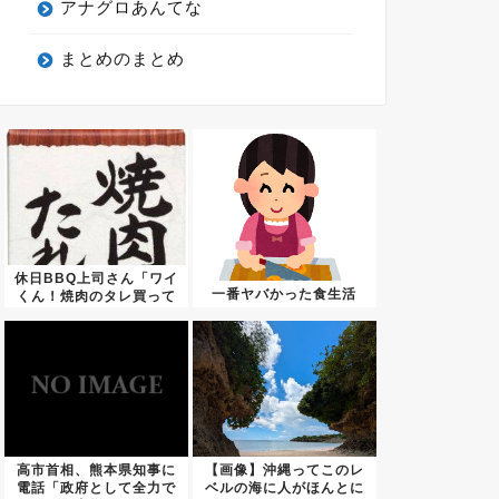
アナグロあんてな
まとめのまとめ
休日BBQ上司さん「ワイ
一番ヤバかった食生活
くん！焼肉のタレ買って
きて...
高市首相、熊本県知事に
【画像】沖縄ってこのレ
電話「政府として全力で
ベルの海に人がほんとに