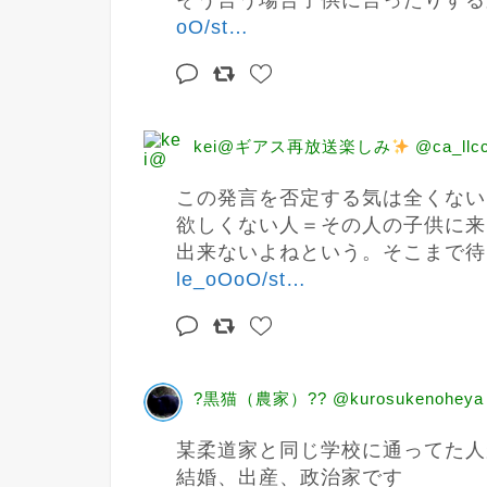
そう言う場合子供に言ったりするか
oO/st
…
kei@ギアス再放送楽しみ
@ca_llc
この発言を否定する気は全くない
欲しくない人＝その人の子供に来
出来ないよねという。そこまで待
le_oOoO/st
…
?黒猫（農家）?? @kurosukenoheya
某柔道家と同じ学校に通ってた人
結婚、出産、政治家です
