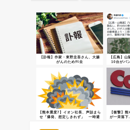
【訃報】作家・東野圭吾さん、大腸
【広島】山
がんのためﾀﾋ去
10台がパ
【熊本震度7】イオン社長、声詰まら
【衝撃】熊
せ「爆発、想定しきれず」 一時避
が一斉落下
難...