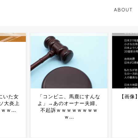
ABOUT
にすんな
【画像】台湾人、ようやく
九州民
ー夫婦、
気ずく...
→東京
ｗｗｗｗ