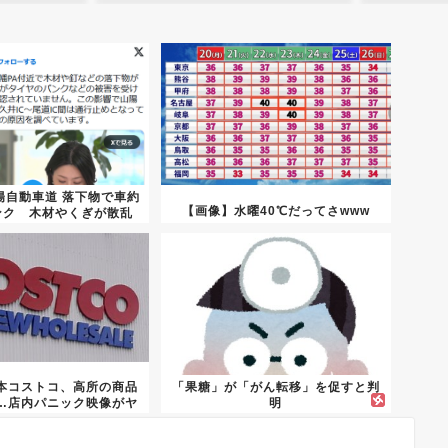
陽自動車道 落下物で車約
【画像】水曜40℃だってさwww
ンク 木材やくぎが散乱
本コストコ、高所の商品
「果糖」が「がん転移」を促すと判
…店内パニック映像がヤ
明
バす...