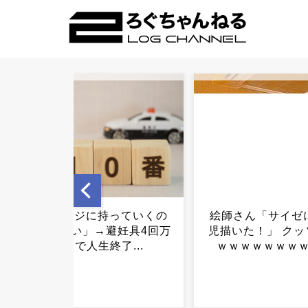
絵師さん「サイゼにいた女
「コンビニ、馬鹿
児描いた！」 クッソ大炎上
よ」→あのオーナ
ｗｗｗｗｗｗｗｗｗｗ...
不起訴ｗｗｗｗ
ｗ...