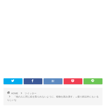
HOME
ツイッター
「他の人に同じ絵を取られないように、植物を踏み潰す」→撮り鉄以外にもいる
らしいな