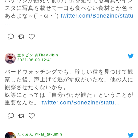
ハゲワシが餓死寸前の子供を狙ってる写真やイン
スタに写真を載せて一口も食べない食材とか色々
あるよな～(´・ω・`) 
twitter.com/Bonezine/statu
…
空きビン @TheAkibin
2021-08-09 12:41
バードウォッチングでも、珍しい種を見つけて観
察した後、声上げて逃がす奴がいたな。他の人に
観察させたくないから。

奴等にとっては「自分だけが観た」ということが
重要なんだ。 
twitter.com/Bonezine/statu
…
たくみん @kai_takumin