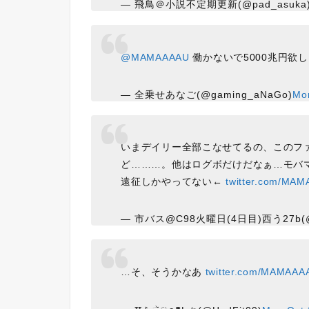
— 飛鳥＠小説不定期更新(@pad_asuka
@MAMAAAAU
働かないで5000兆円欲
— 全乗せあなご(@gaming_aNaGo)
Mo
いまデイリー全部こなせてるの、このフ
ど………。他はログボだけだなぁ…モバ
遠征しかやってない←
twitter.com/MA
— 市バス@C98火曜日(4日目)西う27b(@si
…そ、そうかなあ
twitter.com/MAMAAA