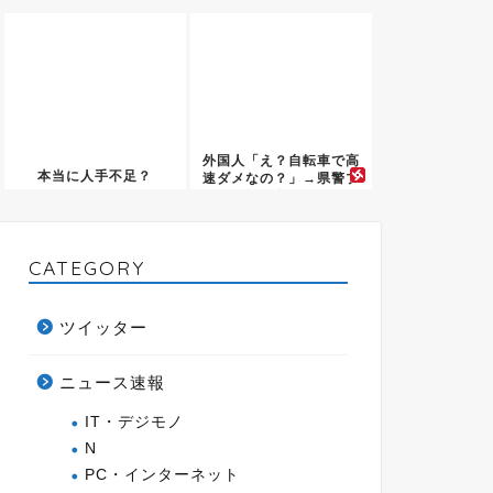
き」みい...
外国人「え？自転車で高
本当に人手不足？
速ダメなの？」→県警ブ
チギレ...
CATEGORY
ツイッター
ニュース速報
IT・デジモノ
N
PC・インターネット