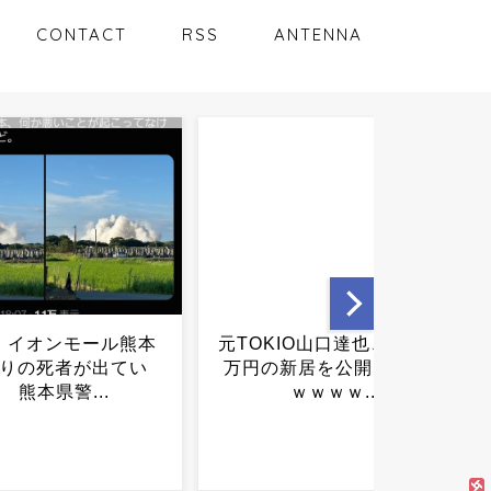
CONTACT
RSS
ANTENNA
IO山口達也、家賃3.4
【悲報】 高市総理の詳細
新居を公開ｗｗｗｗ
答弁に「もういい！｣と邪魔
ｗｗｗｗ...
する野党議員 「議論が足り
ない｣と言っといてこれ...