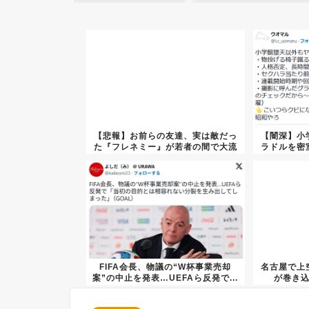
【悲報】お前らの友達、実は敵だっ
【闇深】小
た『フレネミー』が若者の間で大流
ラドルを密
行ｗ...
FIFA会長、物議の“W杯事業売却
名古屋で上
案”の中止を発表…UEFAら反発で...
が巻き