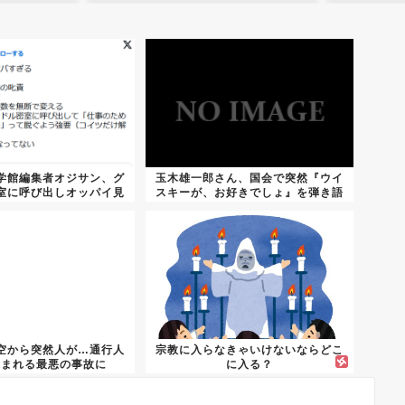
学館編集者オジサン、グ
玉木雄一郎さん、国会で突然『ウイ
室に呼び出しオッパイ見
スキーが、お好きでしょ』を弾き語
せろ...
りｗ...
空から突然人が…通行人
宗教に入らなきゃいけないならどこ
込まれる最悪の事故に
に入る？