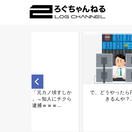
で、どうやったら円高にで
神社「1円玉5円玉
きるんや？...
赤字になるため迷
やめて下さい」←
めない人がいる理
ｗｗｗｗｗｗｗ.