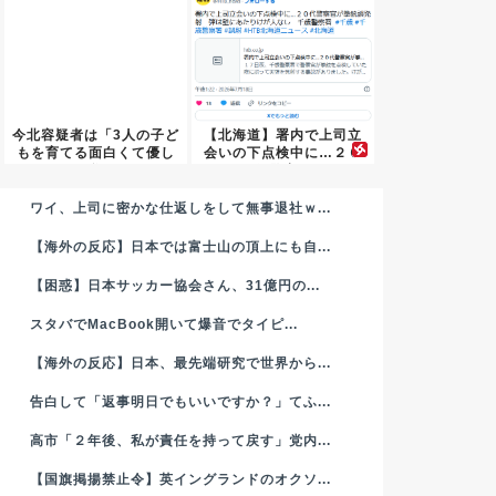
今北容疑者は「3人の子ど
【北海道】署内で上司立
もを育てる面白くて優し
会いの下点検中に…２０
い父...
代警察...
ワイ、上司に密かな仕返しをして無事退社ｗ...
【海外の反応】日本では富士山の頂上にも自...
【困惑】日本サッカー協会さん、31億円の...
スタバでMacBook開いて爆音でタイピ...
【海外の反応】日本、最先端研究で世界から...
告白して「返事明日でもいいですか？」てふ...
高市「２年後、私が責任を持って戻す」党内...
【国旗掲揚禁止令】英イングランドのオクソ...