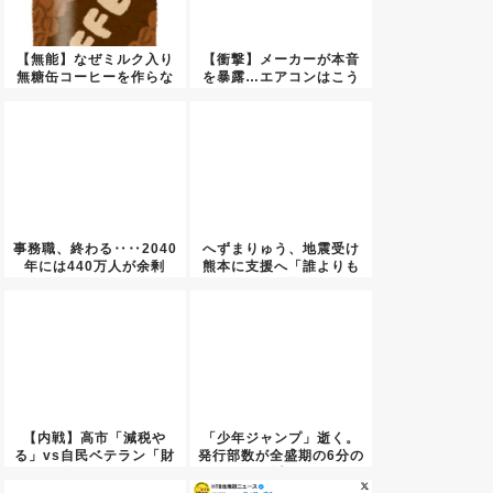
【無能】なぜミルク入り
【衝撃】メーカーが本音
無糖缶コーヒーを作らな
を暴露…エアコンはこう
いのか...
使え！
事務職、終わる‥‥2040
へずまりゅう、地震受け
年には440万人が余剰
熊本に支援へ「誰よりも
な...
早く駆...
【内戦】高市「減税や
「少年ジャンプ」逝く。
る」vs自民ベテラン「財
発行部数が全盛期の6分の
源どう...
1以...