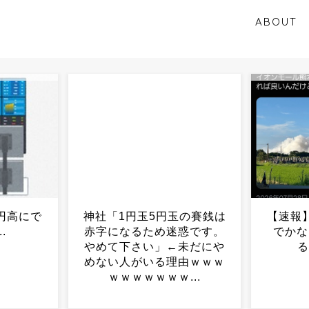
ABOUT
の賽銭は
【速報】イオンモール熊本
元TOK
惑です。
でかなりの死者が出てい
万円の
未だにや
る 熊本県警...
由ｗｗｗ
..