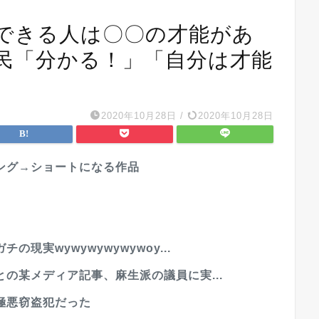
できる人は〇〇の才能があ
民「分かる！」「自分は才能
2020年10月28日
/
2020年10月28日
ング→ショートになる作品
…
現実wywywywywywoy...
の某メディア記事、麻生派の議員に実...
極悪窃盗犯だった