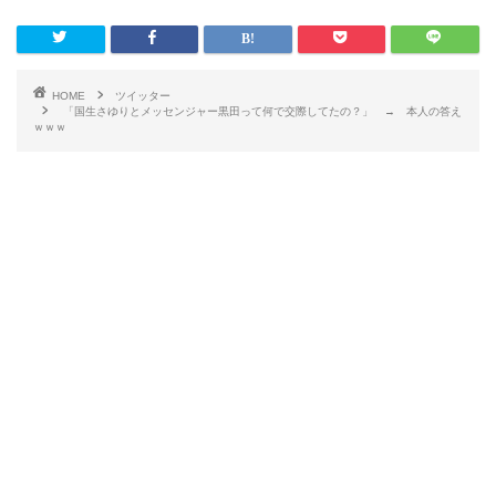
HOME
ツイッター
「国生さゆりとメッセンジャー黒田って何で交際してたの？」 → 本人の答え
ｗｗｗ