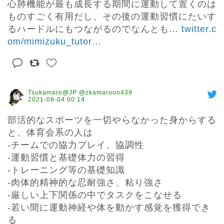
心肺機能が最も成長する期間に運動して置くのは
ものすごく有用だし、その後の運動習慣にたいす
るハードルにもつながるのでなんとも… 
twitter.c
om/mimizuku_tutor
…
Tsukamaro@JP @zkamaroon439
2021-08-04 00:14
部活的なスポーツを一切やらなかった身からする
と、体育会系の人は

-チームでの協力プレイ、協調性

-運動習慣と基礎体力の習得

-トレーニング等の基礎知識

-肉体的精神的な忍耐強さ、粘り強さ

-厳しい上下関係の中でタスクをこなせる

-若い間に運動神経や体を動かす感覚を獲得でき
る
