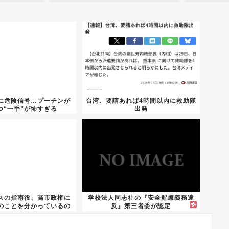
に危険信号…プーチンが
台湾、要請あれば4時間以内に救助隊
つ“一手”が怖すぎる
出発
スの指南役、高市政権に
学校法人同志社の『安全配慮義務違
のことを分かっているの
反』第三者委が認定
か？...