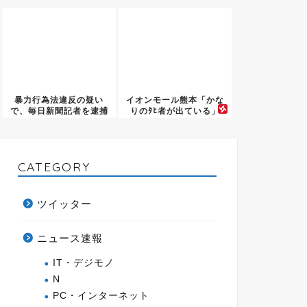
に...
見つか...
暴力行為法違反の疑い
イオンモール熊本「かな
で、毎日新聞記者を逮捕
りのﾀﾋ者が出ている」
CATEGORY
ツイッター
ニュース速報
IT・デジモノ
N
PC・インターネット