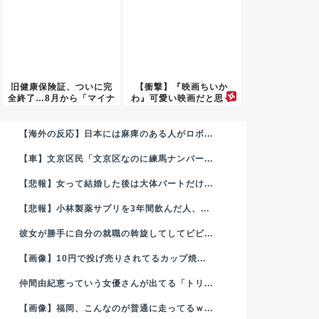
旧健康保険証、ついに完
【衝撃】『映画ちいか
全終了…8月から「マイナ
わ』可愛い映画だと思っ
保険...
て観に行...
【海外の反応】日本には麻痺のある人がロボ...
【車】文京区民「文京区なのに練馬ナンバー...
【悲報】女って結婚した後は大体パートだけ...
【悲報】小林製薬サプリを3年間飲んだ人、...
彼女が勝手に自分の就職の斡旋してしてビビ...
【画像】10円で投げ売りされてるカップ焼...
仲間由紀恵っていう女優さんが出てる「トリ...
【画像】福岡、こんなのが普通に走ってるｗ...