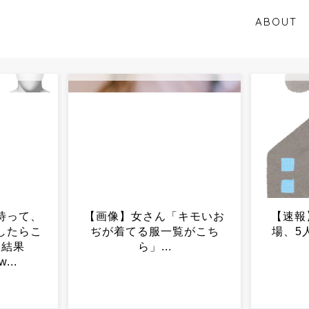
ABOUT
キモいお
【速報】日本製紙 八代工
【悲報
覧がこち
場、5人死亡 4人安否不
なさ
明...
「いい
うし