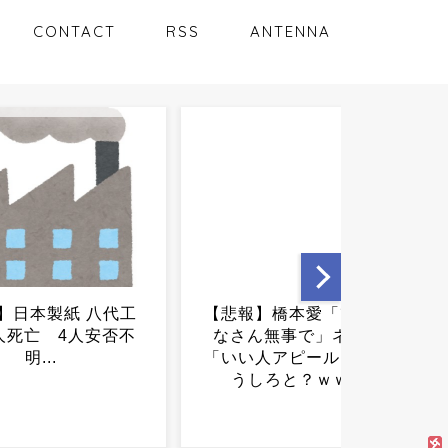
CONTACT
RSS
ANTENNA
】橋本愛「熊本のみ
【悲報】61歳無職、7年間ラ
ん無事で」ネット民
ジオとギターを鳴らし続け
人アピール！」←ど
た結果→逮捕ｗｗｗｗｗ...
ろと？ｗｗｗ...