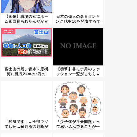
【画像】職場の女にホー
日本の偉人の名言ランキ
ム画面見られたんだがｗ
ングTOP10を発表するで
ｗｗｗ...
富士山の麓、青木ヶ原樹
【衝撃】非モテ男のファ
海に延長2kmの“石の
ッション一覧がこちらｗ
壁” ...
ｗｗｗ...
「独身です」→全部ウソ
「少子化が社会問題」っ
でした…裁判所の判断が
て思い込んでることが一
こちら
番の社...