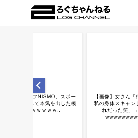
【画像】女さん「待って、
【画像】女さん「
私の身体スキャンしたらこ
ぢが着てる服一
れだった笑」→結果
ら」...
wwwwwwwww...