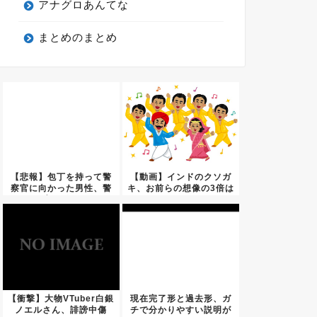
アナグロあんてな
まとめのまとめ
【悲報】包丁を持って警
【動画】インドのクソガ
察官に向かった男性、警
キ、お前らの想像の3倍は
官の発...
クソ...
【衝撃】大物VTuber白銀
現在完了形と過去形、ガ
ノエルさん、誹謗中傷
チで分かりやすい説明が