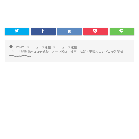
HOME
ニュース速報
ニュース速報
「従業員がコロナ感染」とデマ投稿で被害 滋賀・甲賀のコンビニが告訴状
wwwwwwwwww