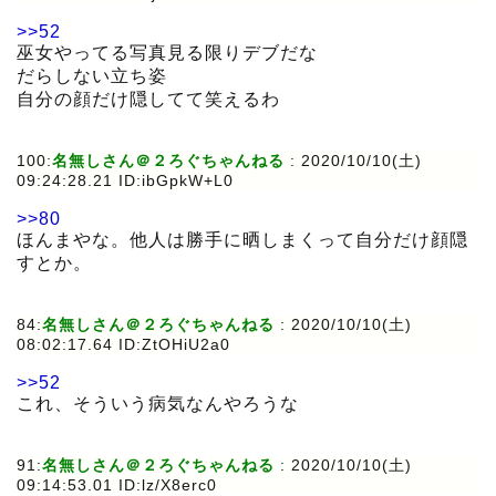
>>52
巫女やってる写真見る限りデブだな
だらしない立ち姿
自分の顔だけ隠してて笑えるわ
100:
名無しさん＠２ろぐちゃんねる
:
2020/10/10(土)
09:24:28.21 ID:ibGpkW+L0
>>80
ほんまやな。他人は勝手に晒しまくって自分だけ顔隠
すとか。
84:
名無しさん＠２ろぐちゃんねる
:
2020/10/10(土)
08:02:17.64 ID:ZtOHiU2a0
>>52
これ、そういう病気なんやろうな
91:
名無しさん＠２ろぐちゃんねる
:
2020/10/10(土)
09:14:53.01 ID:lz/X8erc0