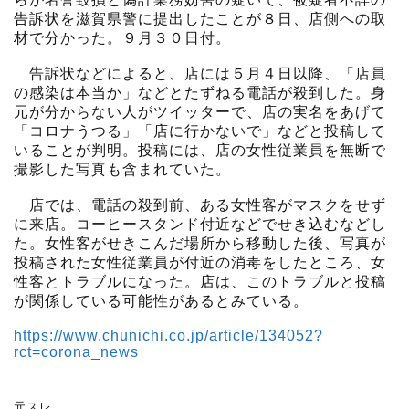
告訴状を滋賀県警に提出したことが８日、店側への取
材で分かった。９月３０日付。
告訴状などによると、店には５月４日以降、「店員
の感染は本当か」などとたずねる電話が殺到した。身
元が分からない人がツイッターで、店の実名をあげて
「コロナうつる」「店に行かないで」などと投稿して
いることが判明。投稿には、店の女性従業員を無断で
撮影した写真も含まれていた。
店では、電話の殺到前、ある女性客がマスクをせず
に来店。コーヒースタンド付近などでせき込むなどし
た。女性客がせきこんだ場所から移動した後、写真が
投稿された女性従業員が付近の消毒をしたところ、女
性客とトラブルになった。店は、このトラブルと投稿
が関係している可能性があるとみている。
https://www.chunichi.co.jp/article/134052?
rct=corona_news
元スレ