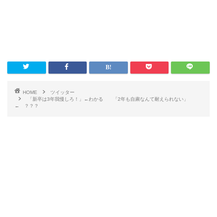
HOME
ツイッター
「新卒は3年我慢しろ！」←わかる 「2年も自粛なんて耐えられない」
← ？？？