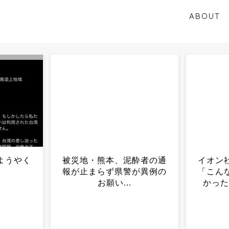
ABOUT
酔者の通
イオン社長、爆発事故に涙
オンワ
が異例の
「こんな事故起こしたくな
け社内
かった」→ネット賛否...