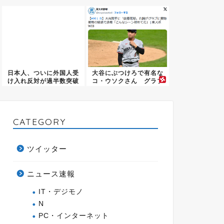
奴おか...
日本人、ついに外国人受
大谷にぶつけろで有名な
け入れ反対が過半数突破
コ・ウソクさん グラブ
ｗｗｗ
に異物...
CATEGORY
ツイッター
ニュース速報
IT・デジモノ
N
PC・インターネット