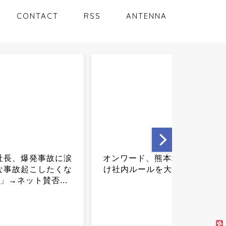
CONTACT
RSS
ANTENNA
ード、熊本地震を受
55歳俳優が交通事故で瀕死
ルールを大幅変更...
の重傷に、頭蓋骨多発骨
折・右外傷性くも膜下出
血・右側頭葉脳挫傷・肋骨
骨折など大怪我を負う
も……...