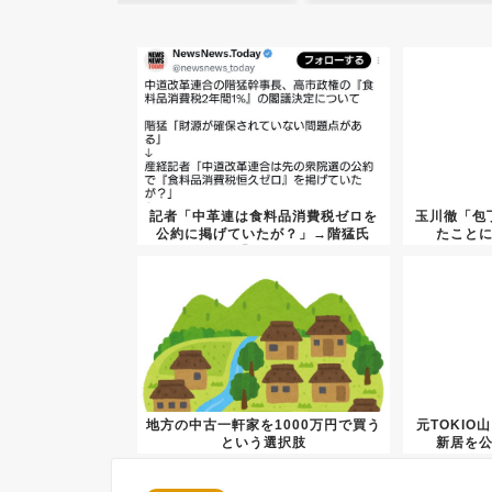
記者「中革連は食料品消費税ゼロを
玉川徹「包
公約に掲げていたが？」→階猛氏
たこと
「それ...
地方の中古一軒家を1000万円で買う
元TOKIO
という選択肢
新居を