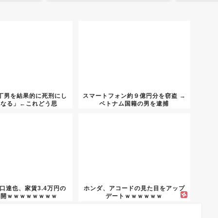
丁男を結果的に死刑にし
スマートフォン約９億円分を窃盗 →
になる」←これどう思
ベトナム国籍の男を逮捕
う？？？
山口達也、家賃3.4万円の
ホンダ、アコードの見た目をアップ
公開ｗｗｗｗｗｗｗｗ
デートｗｗｗｗｗｗ