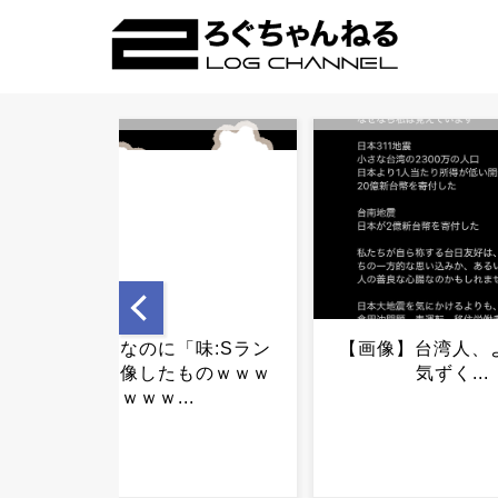
【画像】台湾人、ようやく
被災地・熊本、泥
気ずく...
報が止まらず県警
お願い...