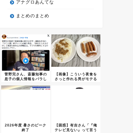
アナグロあんてな
まとめのまとめ
菅野完さん、斎藤知事の
【画像】こういう夜食を
息子の個人情報をバラし
さっと作れる男がモテる
虐めを...
よ
2026年度 暑さのピーク
【困惑】有吉さん「『俺
終了
テレビ見ない』って言う