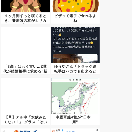
１ヶ月間ずっと寝てると
ピザって素手で食べるよ
き、蕎麦殻の枕がカサカ
ね
サ言う...
「3高」はもう古い…Z世
ゆうやさん「トラック運
代が結婚相手に求める”新
転手はバカでも出来ると
条...
思って...
【草】アル中「水飲みた
中露軍艦4隻が“日本一
くない！」 グラス「はい
周”
転倒...