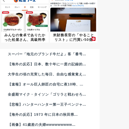
みんなの食卓でありたか
米財務長官の「やること
った松屋さん、高級料亭
リスト」に円買い50億
になる
─10...
スーパー「地元のブランド牛だよ」客「番号...
【海外の反応】日本、数十年に一度の記録的...
大学生の頃の充実した毎日、自由な感覚覚え...
【速報】オール巨人師匠の自宅に夜10時、...
全盛期マイク・タイソン「ゴリラと戦わせろ...
【悲報】ハンターハンター第一王子ベンジャ...
【海外の反応】1973 年に日本の秋田県...
【画像】41歳差の夫婦wwwwwwwww...