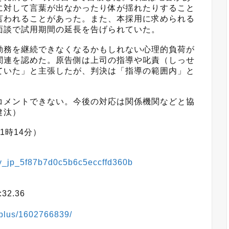
に対して言葉が出なかったり体が揺れたりすること
言われることがあった。また、本採用に求められる
面談で試用期間の延長を告げられていた。
勤務を継続できなくなるかもしれない心理的負荷が
関連を認めた。原告側は上司の指導や叱責（しっせ
ていた」と主張したが、判決は「指導の範囲内」と
コメントできない。今後の対応は関係機関などと協
健汰）
1時14分）
tory_jp_5f87b7d0c5b6c5eccffd360b
32.36
wsplus/1602766839/