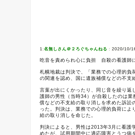
1:
名無しさん＠２ろぐちゃんねる
:
2020/10/1
吃音を責められ心に負担 自殺の看護師
札幌地裁は判決で、「業務での心理的負
の関連を認め、国に遺族補償などの不支
言葉が出にくかったり、同じ音を繰り返
護師の男性（当時34）が自殺したのは
償などの不支給の取り消しを求めた訴訟
った。判決は、業務での心理的負荷によ
給の取り消しを命じた。
判決によると、男性は2013年3月に看
めたが、試用期間中に適応障害とうつ病