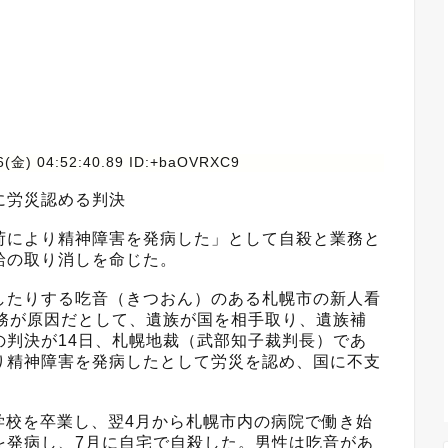
6(金) 04:52:40.89 ID:+baOVRXC9
に労災認める判決
荷により精神障害を発病した」として自殺と業務と
給の取り消しを命じた。
したりする吃音（きつおん）のある札幌市の新人看
業務が原因だとして、遺族が国を相手取り、遺族補
の判決が14日、札幌地裁（武部知子裁判長）であ
り精神障害を発病したとして労災を認め、国に不支
護学校を卒業し、翌4月から札幌市内の病院で働き始
を発病し、7月に自宅で自殺した。男性は吃音があ