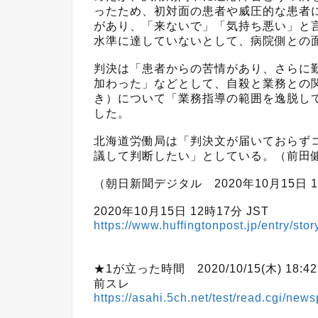
ったため、初対面の患者や威圧的な患者
があり、「来ないで」「気持ち悪い」と
水準に達していないとして、病院側との
判決は「患者からの苦情があり、さらに
加わった」などとして、自殺と業務との
き）について「業務指導の範囲を逸脱し
した。
北海道労働局は「判決文が届いておらず
議して判断したい」としている。（前田
（朝日新聞デジタル 2020年10月15日 1
2020年10月15日 12時17分 JST
https://www.huffingtonpost.jp/entry/s
★1が立った時間 2020/10/15(木) 18:42:
前スレ
https://asahi.5ch.net/test/read.cgi/ne