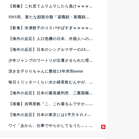
【画像】これ見てムラムラしたら負けｗｗｗ...
SNS民、新たな顔面分類「昼職顔・夜職顔...
【飲食】冷凍餃子のコスパやばすぎｗｗｗｗ...
【海外の反応】人口危機の日本、外国人への...
【海外の反応】日本のシングルマザーの24...
少年ジャンプのワートリが左遷させられた理...
頂き女子りりちゃんに懲役13年求刑www
毎日１リッターくらい水か緑茶飲むんやが、...
【海外の反応】日本の最高裁判所、二重国籍...
【画像】吉岡里帆「こ、これ着るんですか…...
【海外の反応】日本の東京には1平方キロメ...
ワイ「あかん、仕事でやらかしてもうた…」...