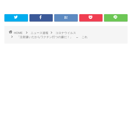
HOME
ニュース速報
コロナウイルス
「注射嫌いだからワクチン打つの嫌だ！」 ← これ