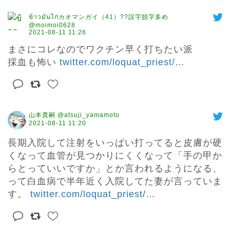
ข้าวมันไก่カオマンガイ（41）??誤字脱字多め
@moimoi0628
2021-08-11 11:26
まさにコレなのでワクチン早く打ちたい派

採血も怖い 
twitter.com/loquat_priest/
…
山本貴嗣 @atsuji_yamamoto
2021-08-11 11:20
長期入院して注射をいっぱい打ってると皮膚が硬
くなって血管が見つかりにくくなって「手の甲か
らとっていいですか」とか言われるようになる、
って白血病で半年近く入院してた妻が言っていま
す。 
twitter.com/loquat_priest/
…