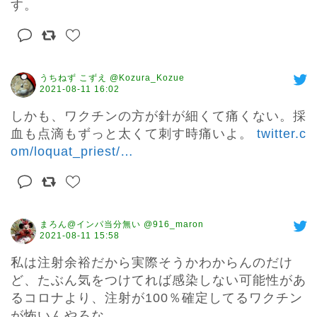
す。
うちねず こずえ @Kozura_Kozue
2021-08-11 16:02
しかも、ワクチンの方が針が細くて痛くない。採
血も点滴もずっと太くて刺す時痛いよ。 
twitter.c
om/loquat_priest/
…
まろん@インパ当分無い @916_maron
2021-08-11 15:58
私は注射余裕だから実際そうかわからんのだけ
ど、たぶん気をつけてれば感染しない可能性があ
るコロナより、注射が100％確定してるワクチン
が怖いんやろな
