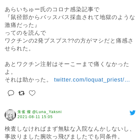
あらいちゅー氏のコロナ感染記事で

『鼠径部からバッスバス採血されて地獄のような
激痛だった』

ってのを読んで

ワクチンの2発ブスブス??の方がマシだと痛感さ
せられた。

あとワクチン注射はそーこーまで痛くなかった
よ。

それは助かった。 
twitter.com/loquat_priest/
…
朱雀 燦 @Luna_Yaksni
2021-08-11 15:05
検査しなければまず無駄な入院なんかしないし、
事故りました腕吹っ飛びましたでも同条件。
