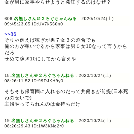
女が男に家事やらせようと発狂するのはなぜ？
606:
名無しさん＠２ろぐちゃんねる
:
2020/10/24(土)
09:45:23.65 ID:UV7k560n0
>>86
そりゃ例えば稼ぎが男７女３の割合でも
俺の方が稼いでるから家事は男０女10なって言うから
だろ
せめて稼ぎ10にしてから言えや
18:
名無しさん＠２ろぐちゃんねる
:
2020/10/24(土)
08:26:11.52 ID:99DJKH9y0
そもそも保育園に入れるのだって共働きが前提(日本死
ねのせいで)
主婦やってられんのは金持ちだけ
19:
名無しさん＠２ろぐちゃんねる
:
2020/10/24(土)
08:26:29.43 ID:1W3KNq2r0