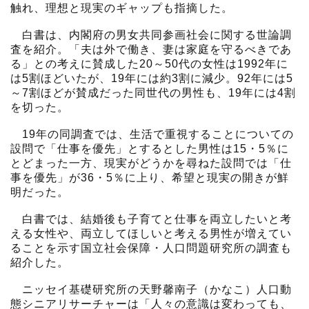
触れ、理想と現実のギャップも指摘した。
白書は、内閣府の男女共同参画社会に関する世論調
査を紹介。「夫は外で働き、妻は家庭を守るべきであ
る」との考えに賛成した20～50代の女性は1992年に
は5割ほどいたが、19年には約3割に減少。92年には5
～7割ほどが賛成だった同世代の男性も、19年には4割
を切った。
19年の同調査では、生活で重視することについての
設問で「仕事を優先」とするとした男性は15・5％に
とどまった一方、現実がどうかを尋ねた設問では「仕
事を優先」が36・5％に上り、希望と現実の開きが鮮
明だった。
白書では、結婚後も子育てと仕事を両立したいと考
える女性や、両立してほしいと考える男性が増えてい
ることを示す国立社会保障・人口問題研究所の調査も
紹介した。
ニッセイ基礎研究所の天野馨南子（かなこ）人口動
態シニアリサーチャーは「人々の意識は変わっても、