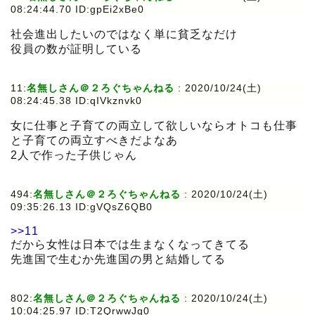
08:24:44.70 ID:gpEi2xBe0
社会進出したいのではなく単に貧乏なだけ
役員の数が証明している
11:
名無しさん＠２ろぐちゃんねる
:
2020/10/24(土)
08:24:45.38 ID:qIVkznvk0
女に仕事と子育ての両立して欲しいならオトコも仕事
と子育ての両立すべきだよなあ
2人で作った子供じゃん
494:
名無しさん＠２ろぐちゃんねる
:
2020/10/24(土)
09:35:26.13 ID:gVQsZ6QB0
>>11
だから女性は日本では生まなくなってきてる
先進国で生むか先進国の男と結婚してる
802:
名無しさん＠２ろぐちゃんねる
:
2020/10/24(土)
10:04:25.97 ID:T2QrwwJq0