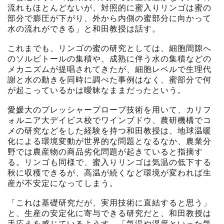
流れもほとんどないが、対照的に蜜入りリンゴは蜜の
部分で膨圧が下がり、外から内側の蜜部分に向かって
水の流れができる」と和田教授は話す。
これまでも、リンゴの蜜の研究としては、細胞間隙へ
のソルビトールの集積や、成熟に伴う水の集積などの
メカニズムが提唱されてきたが、細胞レベルで生理代
謝と水の動きを同時に調べた事例はなく、蜜部分で何
が起こっているかは曖昧なままだったという。
愛媛大のプレッシャープローブ技術を用いて、カリフ
ォルニア大デイビス校でワインブドウ、農研機構でコ
メの研究などをした経験を持つ和田教授は、地球温暖
化による環境変動が世界的な問題となるなか、農業分
野では農産物の商品劣化問題が起きていると指摘す
る。リンゴも同様で、蜜入りリンゴは気温の低下する
秋に収穫できるが、高温が続くなど環境が変われば生
産が不安定になってしまう。
「これは基礎研究だが、実用技術に直結すると思う」
と、生産の安定化に寄与できる研究だと、和田教授は
手応えを感じているようす。「気温や湿度といった気