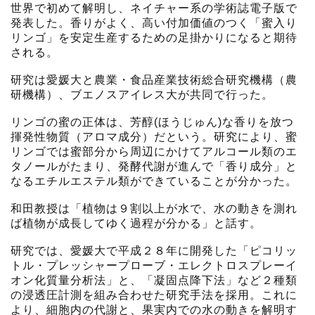
世界で初めて解明し、ネイチャー系の学術誌電子版で
発表した。香りがよく、高い付加価値のつく「蜜入り
リンゴ」を安定生産するための足掛かりになると期待
される。
研究は愛媛大と農業・食品産業技術総合研究機構（農
研機構）、ブエノスアイレス大が共同で行った。
リンゴの蜜の正体は、芳醇(ほうじゅん)な香りを放つ
揮発性物質（アロマ成分）だという。研究により、蜜
リンゴでは蜜部分から周辺にかけてアルコール類のエ
タノールがたまり、発酵代謝が進んで「香り成分」と
なるエチルエステル類ができていることが分かった。
和田教授は「植物は９割以上が水で、水の動きを測れ
ば植物が成長してゆく過程が分かる」と話す。
研究では、愛媛大で平成２８年に開発した「ピコリッ
トル・プレッシャープローブ・エレクトロスプレーイ
オン化質量分析法」と、「凝固点降下法」など２種類
の浸透圧計測を組み合わせた研究手法を採用。これに
より、細胞内の代謝と、果実内での水の動きを解明す