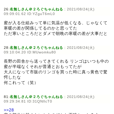
26:
名無しさん＠２ろぐちゃんねる
:
2021/08/24(火)
09:09:01.62 ID:YZguT6mL0
蜜が入る仕組みって単に気温が低くなる、じゃなくて
寒暖の差が関係してるのかと思ってた
ただ寒いところだとダメで朝晩の寒暖の差が大事だと
28:
名無しさん＠２ろぐちゃんねる
:
2021/08/24(火)
09:10:04.20 ID:MUwomku80
長野の田舎から送ってきてくれる リンゴはいつも中の
蜜が半端なくそれが普通とおもってたが
大人になって市販のリンゴを買った時に真っ黄色で驚
愕したな
何これって（笑）
81:
名無しさん＠２ろぐちゃんねる
:
2021/08/24(火)
09:29:34.81 ID:31QNlIcT0
>>28