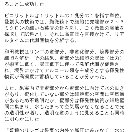
ることに成功した。
ピコリットルは１リットルの１兆分の１を指す単位。
愛媛大の技術では、顕微鏡下で細胞に先端部が２～３
ミクロンの細い石英管の針を刺し、ごく微量の溶液を
採取して試料とし、それに高電圧を直接かけて、リア
ルタイムに代謝産物を分析する。
和田教授はリンゴの蜜部分、非蜜化部分、境界部分の
細胞を解析。その結果、蜜部分は細胞の膨圧（圧力）
が顕著に低く、膨圧低下に伴って発酵代謝が促進さ
れ、境界にかけてアルコール類を主成分とする揮発性
物質が高濃度に蓄積していることが分かった。
また、果実内で非蜜部分から蜜部分に向けて水の動き
があり、蜜化していない部分は細胞壁の空間に空気層
があるため不透明だが、蜜部分は揮発性物質が細胞壁
間に集まり、水もたまって空気層がなくなることで光
の透明性が増し、透明な蜜のように見えることも同時
に明らかにした。
「普通のリンゴは果実の内外で膨圧に差がなく、水の