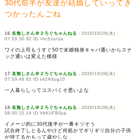
30代前半が友達が結婚していってき
つかったんごね
16:
名無しさん＠２ろぐちゃんねる
:
2020/10/28(水)
07:59:30.92 ID:+hc5JsrUa
ワイの上司もうすぐ50で未婚独身キャバ通いからスナ
ック通いは変えた模様
17:
名無しさん＠２ろぐちゃんねる
:
2020/10/28(水)
07:59:48.82 ID:x42AXug10
一人暮らしってコスパくそ悪いよな
18:
名無しさん＠２ろぐちゃんねる
:
2020/10/28(水)
08:00:15.14 ID:VbKUFB3ya
イメージ的に30代後半が一番キツそう
試合終了しとるんやけど何処かでギリギリ自分の子供
が持てるかもって歳やしな