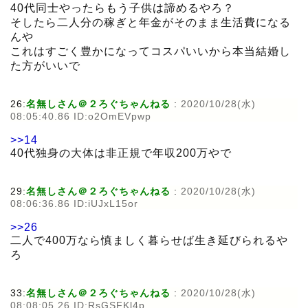
40代同士やったらもう子供は諦めるやろ？
そしたら二人分の稼ぎと年金がそのまま生活費になる
んや
これはすごく豊かになってコスパいいから本当結婚し
た方がいいで
26:
名無しさん＠２ろぐちゃんねる
:
2020/10/28(水)
08:05:40.86 ID:o2OmEVpwp
>>14
40代独身の大体は非正規で年収200万やで
29:
名無しさん＠２ろぐちゃんねる
:
2020/10/28(水)
08:06:36.86 ID:iUJxL15or
>>26
二人で400万なら慎ましく暮らせば生き延びられるや
ろ
33:
名無しさん＠２ろぐちゃんねる
:
2020/10/28(水)
08:08:05.26 ID:RsGSFKl4p