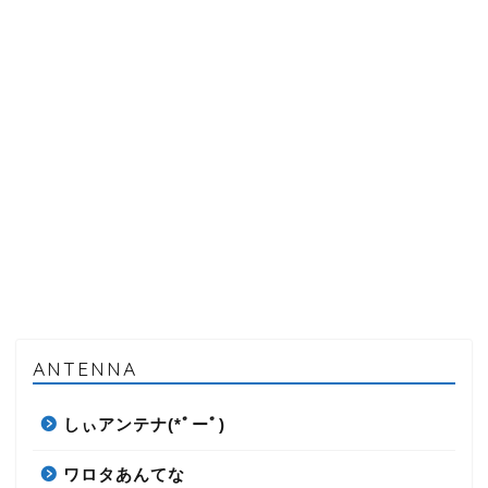
ANTENNA
しぃアンテナ(*ﾟーﾟ)
ワロタあんてな