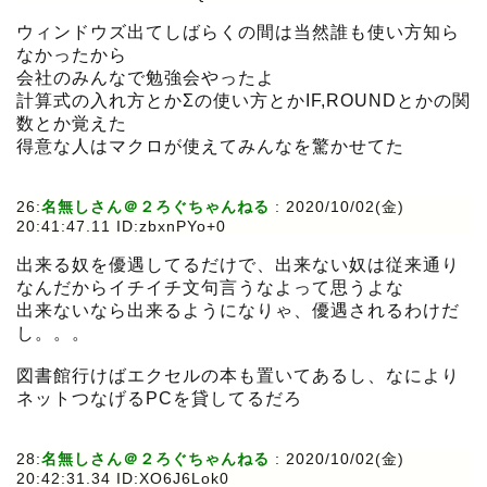
ウィンドウズ出てしばらくの間は当然誰も使い方知ら
なかったから
会社のみんなで勉強会やったよ
計算式の入れ方とかΣの使い方とかIF,ROUNDとかの関
数とか覚えた
得意な人はマクロが使えてみんなを驚かせてた
26:
名無しさん＠２ろぐちゃんねる
:
2020/10/02(金)
20:41:47.11 ID:zbxnPYo+0
出来る奴を優遇してるだけで、出来ない奴は従来通り
なんだからイチイチ文句言うなよって思うよな
出来ないなら出来るようになりゃ、優遇されるわけだ
し。。。
図書館行けばエクセルの本も置いてあるし、なにより
ネットつなげるPCを貸してるだろ
28:
名無しさん＠２ろぐちゃんねる
:
2020/10/02(金)
20:42:31.34 ID:XO6J6Lok0