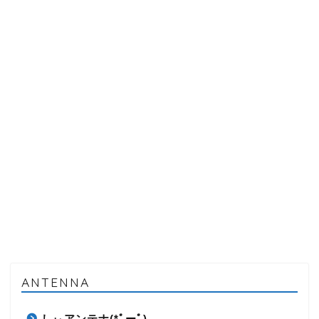
ANTENNA
しぃアンテナ(*ﾟーﾟ)