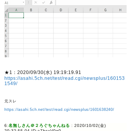
★1：2020/09/30(水) 19:19:19.91
https://asahi.5ch.net/test/read.cgi/newsplus/160153
1549/
元スレ
https://asahi.5ch.net/test/read.cgi/newsplus/1601638240/
6:
名無しさん＠２ろぐちゃんねる
:
2020/10/02(金)
20:32:55.04 ID:aZbsxV0q0