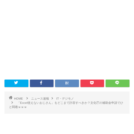
HOME
ニュース速報
IT・デジモノ
「Excel使えないおじさん」をどこまで許容すべきか？文化庁の補助金申請でひ
と悶着ｗｗｗ