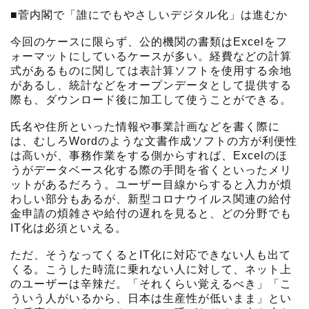
■菅内閣で「誰にでもやさしいデジタル化」は進むか
今回のケースに限らず、公的機関の書類はExcelをフ
ォーマットにしているケースが多い。経費などの計算
式があるものに関しては表計算ソフトを使用する余地
があるし、統計などをオープンデータとして提供する
際も、ダウンロード後に加工して使うことができる。
氏名や住所といった情報や事業計画などを書く際に
は、むしろWordのような文書作成ソフトの方が利便性
は高いが、事務作業をする側からすれば、Excelのほ
うがデータベース化する際の手間を省くといったメリ
ットがあるだろう。ユーザー目線からすると入力が煩
わしい部分もあるが、新型コロナウイルス関連の給付
金申請の煩雑さや給付の遅れを見ると、どの分野でも
IT化は必須といえる。
ただ、そうなってくるとIT化に対応できない人も出て
くる。こうした時流に乗れない人に対して、ネット上
のユーザーは辛辣だ。「それくらい覚えるべき」「こ
ういう人がいるから、日本は生産性が低いまま」とい