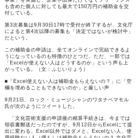
も含めた個人に対しても最大で150万円の補助金を交
付している。
第3次募集は9月30日17時で受付が終了するが、文化庁
によると第4次以降の募集も「決定ではないが検討中」
だという。
この補助金の申請は、全てオンラインで完結できるよ
うになっているのも特徴のひとつだ。ただ、一部では
「Excelが使えない人はどうするのか」という声も上
がっている。（文：ふじいりょう）
■「Excel使えない人は補助金もらえないの？」に「空
欄を埋めることもできないのか」と厳しい声
9月21日、ロック・ミュージシャンのワタナベマモル
氏が次のようにツイートした。
「文化芸術支援の申請後の精算手続きは、今までは
領収書郵送だったのですが、9月12日からExcelにて提
出に変わる。Excel以外ではダメと。Excelない人、使
用経験ない人（僕も）は補助金もらえないの？ 文化芸