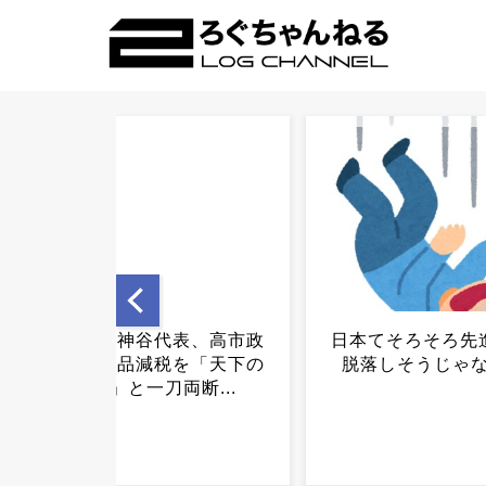
日本てそろそろ先進国から
【速報】日本製紙
脱落しそうじゃない？...
場、5人死亡 4
明...