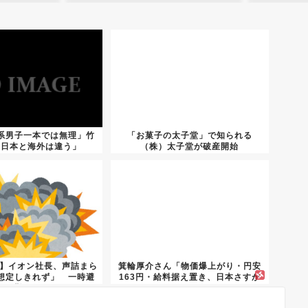
系男子一本では無理」竹
「お菓子の太子堂」で知られる
「日本と海外は違う」
（株）太子堂が破産開始
7】イオン社長、声詰まら
箕輪厚介さん「物価爆上がり・円安
想定しきれず」 一時避
163円・給料据え置き、日本さすが
難...
に...