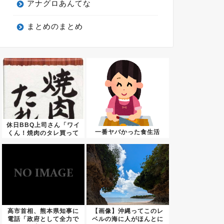
アナグロあんてな
まとめのまとめ
休日BBQ上司さん「ワイ
一番ヤバかった食生活
くん！焼肉のタレ買って
きて...
高市首相、熊本県知事に
【画像】沖縄ってこのレ
電話「政府として全力で
ベルの海に人がほんとに