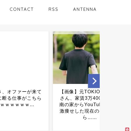
CONTACT
RSS
ANTENNA
元TOKIO山口達也
【北海道】コンビニに侵入
賃3万4000円の湘
し店内に16時間隠れ続け
らYouTube更新。
る 新幹線工事作業員のベ
した現在の姿がこち
トナム国籍の少年逮捕...
ら…...