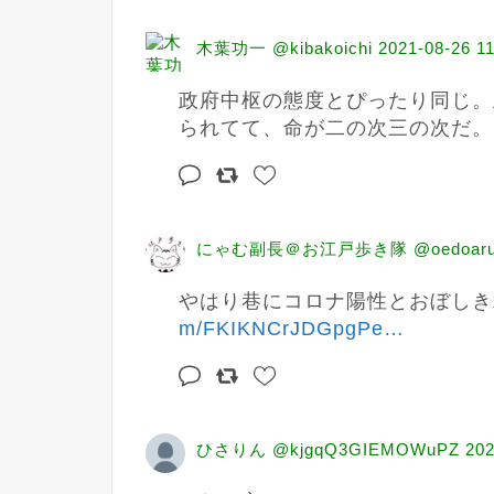
木葉功一 @kibakoichi
2021-08-26 11
政府中枢の態度とぴったり同じ。
られてて、命が二の次三の次だ。
にゃむ副長＠お江戸歩き隊 @oedoaruki
やはり巷にコロナ陽性とおぼしき輩が
m/FKIKNCrJDGpgPe
…
ひさりん @kjgqQ3GIEMOWuPZ
202