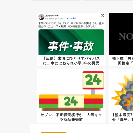
【広島】未明にひとりでバイパス
橋下徹「男
に…車にはねられ小学3年の男児
田恒泰
（9）重...
セブン、不正転売横行か 人気キャ
【熊本震度
ラ商品発売前
せ「爆発、