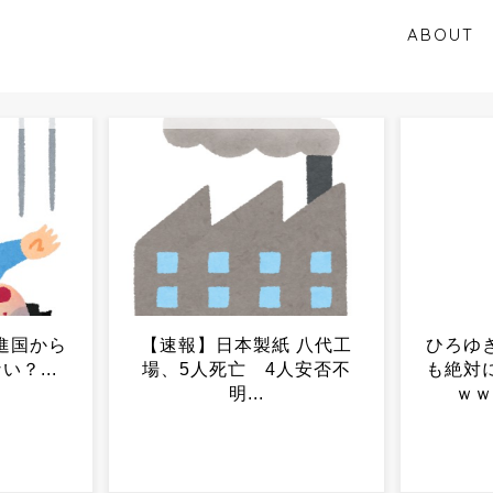
ABOUT
 八代工
ひろゆき、オファーが来て
【画像】
人安否不
も絶対に断る仕事がこちら
さん、家
ｗｗｗｗｗｗｗｗ...
南の家か
激痩せ