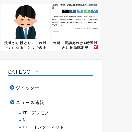
支援」
居ない
父親から親としてこれ以
台湾、要請あれば4時間以
上力になることはできま
内に救助隊出発
せんっ...
CATEGORY
ツイッター
ニュース速報
IT・デジモノ
N
PC・インターネット