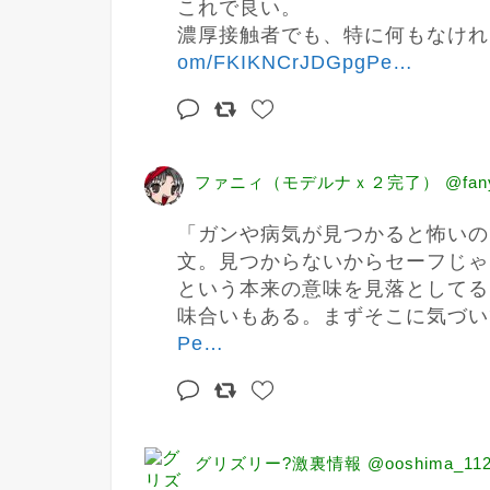
これで良い。

濃厚接触者でも、特に何もなけれ
om/FKIKNCrJDGpgPe
…
ファニィ（モデルナｘ２完了） @fany
「ガンや病気が見つかると怖いの
文。見つからないからセーフじゃ
という本来の意味を見落としてる
味合いもある。まずそこに気づい
Pe
…
グリズリー?激裏情報 @ooshima_112