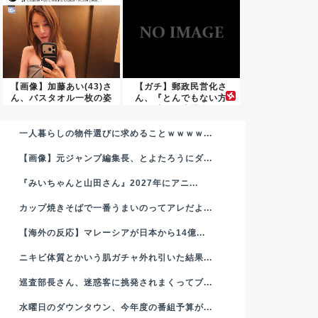
【画像】加藤あい(43)さ
【ガチ】郵政民営化さ
ん、バスタオル一枚の姿
ん、『とんでもない方
の...
法』で大爆...
一人暮らしの物件選びに求めることｗｗｗｗ...
【画像】元ジャンプ編集長、とよたろうにダ...
『みいちゃんと山田さん』2027年にアニ...
カップ焼きそばで一番うまいのってアレだよ...
【海外の反応】マレーシアが日本から14億...
ニキビ体質とかいう肌ガチャ外れ引いた結果...
巡査部長さん、迷惑客に挑発されまくってブ...
水曜日のダウンタウン、今年度の番組予算が...