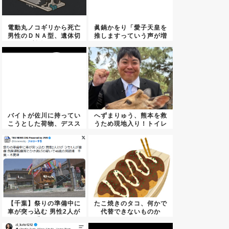
電動丸ノコギリから死亡
眞鍋かをり「愛子天皇を
男性のＤＮＡ型、遺体切
推しますっていう声が増
断後に...
えてい...
バイトが佐川に持ってい
へずまりゅう、熊本を救
こうとした荷物、デスス
うため現地入り！トイレ
トラン...
ットペ...
【千葉】祭りの準備中に
たこ焼きのタコ、何かで
車が突っ込む 男性2人が
代替できないものか
重軽...