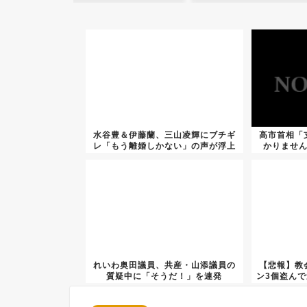
水谷豊＆伊藤蘭、三山凌輝にブチギ
高市首相「
レ「もう離婚しかない」の声が浮上
かりませ
れいわ奥田議員、共産・山添議員の
【悲報】教
質疑中に「そうだ！」を連発
ン3個盗ん