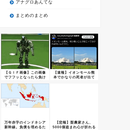
アナグロあんてな
まとめのまとめ
【ＧＩＦ画像】この画像
【速報】イオンモール熊
でフフッとなったら負け
本でかなりの死者が出て
ｗｗｗ...
いる ...
万年赤字のインドネシア
【悲報】梨農家さん、
新幹線。負債を埋めるた
5000個盗まれ心が折れる