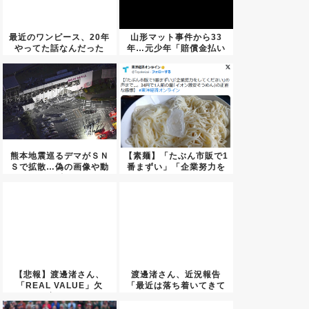
最近のワンピース、20年
山形マット事件から33
やってた話なんだった
年…元少年「賠償金払い
の？っ...
たくな...
熊本地震巡るデマがＳＮ
【素麺】「たぶん市販で1
Ｓで拡散…偽の画像や動
番まずい」「企業努力を
画の投...
して...
【悲報】渡邊渚さん、
渡邊渚さん、近況報告
「REAL VALUE」欠
「最近は落ち着いてきて
席…...
ます」