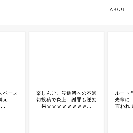
ABOUT
への不適
ルート営業ワイ、事務の女
「学校
罪も逆効
先輩に「営業は楽だね」と
たか
ｗ...
言われてマジで大激怒ｗ...
た！