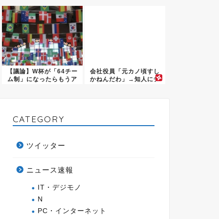
め政府...
「も...
【議論】W杯が「64チー
会社役員「元カノ頃すし
ム制」になったらもうア
かねんだわ」→知人にチ
ジア...
クられ...
CATEGORY
ツイッター
ニュース速報
IT・デジモノ
N
PC・インターネット