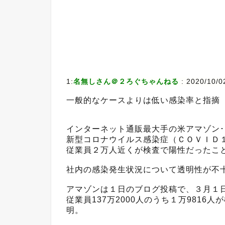
1:
名無しさん＠２ろぐちゃんねる
:
2020/10/0
一般的なケースよりは低い感染率と指摘
インターネット通販最大手の米アマゾン･
新型コロナウイルス感染症（ＣＯＶＩＤ
従業員２万人近くが検査で陽性だったこ
社内の感染発生状況について透明性が不
アマゾンは１日のブログ投稿で、３月１日
従業員137万2000人のうち１万981
明。