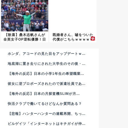
【歓喜】桑木志帆さんが
既婚者さん、嘘をついた
全英女子OP逆転優勝！日
代償がこちらｗｗｗｗｗ
本女...
ｗ
ホンダ、アコードの見た目をアップデートｗ...
地底湖に置き去りにされた大学生のその後・...
【海外の反応】日本の小学1年生の希望職業...
彼女に逆プロポーズされたので派遣社員であ...
【海外の反応】日本の月探査機SLIMが月...
快活クラブで働いてるけどなんか質問ある？
【悲報】ハンターハンターの連載再開、ちっ...
ビルゲイツ「インターネットはキチガイが仲...