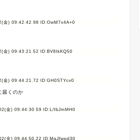
2(金) 09:42:42.98 ID:OwM7x4A+0
2(金) 09:43:21.52 ID:BV8IkKQ50
2(金) 09:44:21.72 ID:GH0STYcv0
に届くのか
02(金) 09:44:30.59 ID:L/IbJmMH0
02(金) 09:44:50.22 ID:MqJfwpd30