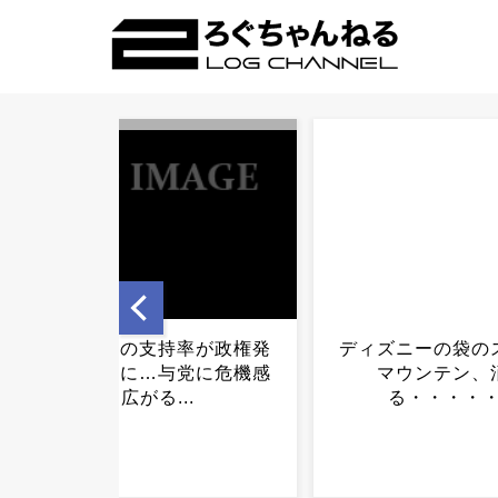
ディズニーの袋のスペース
楽しんご、渡邊渚
マウンテン、消え
切投稿で炎上…謝
る・・・・・...
果ｗｗｗｗｗｗｗ