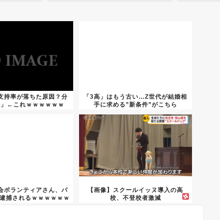
支持率が落ちた原因？分
「3高」はもう古い…Z世代が結婚相
ん」←これｗｗｗｗｗｗ
手に求める”新条件”がこちら
会ボランティアさん、パ
【画像】スクールイッヌ導入の高
で逮捕されるｗｗｗｗｗｗ
校、不登校者激減
ｗ