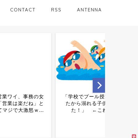
CONTACT
RSS
ANTENNA
でプール授業無くし
トランプ、W杯絶賛→「次
ら溺れる子供が増え
はアメリカだけでやる！」
」 ←これさ...
と宣言ｗｗｗｗｗｗ...