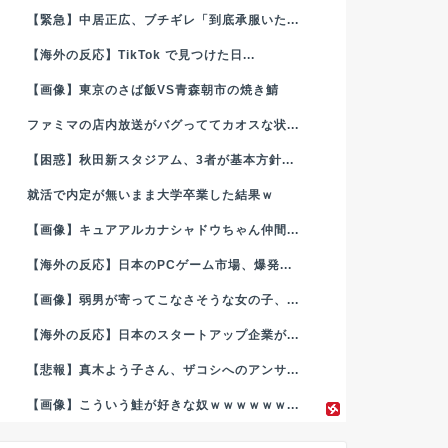
【緊急】中居正広、ブチギレ「到底承服いた...
【海外の反応】TikTok で見つけた日...
【画像】東京のさば飯VS青森朝市の焼き鯖
ファミマの店内放送がバグっててカオスな状...
【困惑】秋田新スタジアム、3者が基本方針...
就活で内定が無いまま大学卒業した結果ｗ
【画像】キュアアルカナシャドウちゃん仲間...
【海外の反応】日本のPCゲーム市場、爆発...
【画像】弱男が寄ってこなさそうな女の子、...
【海外の反応】日本のスタートアップ企業が...
【悲報】真木よう子さん、ザコシへのアンサ...
【画像】こういう鮭が好きな奴ｗｗｗｗｗｗ...