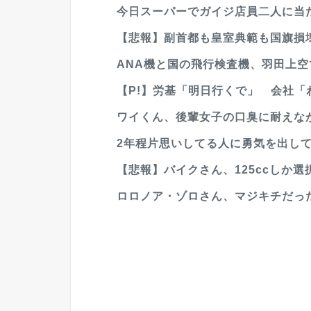
今日スーパーでガイジ店員二人に当
【悲報】副首都も皇室典範も国旗損壊
ANA機と国の飛行検査機、羽田上空
【P!】労基「明日行くで」 会社「わか
ワイくん、後輩女子の口臭に耐えな
2年程片思いしてる人に勇気を出し
【悲報】バイクさん、125ccしか選
ロロノア・ゾロさん、マジキチだっ