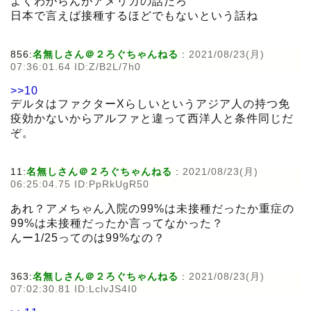
よくわからんがアメリカの話だろ
日本で言えば接種するほどでもないという話ね
856:
名無しさん＠２ろぐちゃんねる
:
2021/08/23(月)
07:36:01.64 ID:Z/B2L/7h0
>>10
デルタはファクターXらしいというアジア人の持つ免
疫効かないからアルファと違って西洋人と条件同じだ
ぞ。
11:
名無しさん＠２ろぐちゃんねる
:
2021/08/23(月)
06:25:04.75 ID:PpRkUgR50
あれ？アメちゃん入院の99%は未接種だったか重症の
99%は未接種だったか言ってなかった？
んー1/25ってのは99%なの？
363:
名無しさん＠２ろぐちゃんねる
:
2021/08/23(月)
07:02:30.81 ID:LclvJS4I0