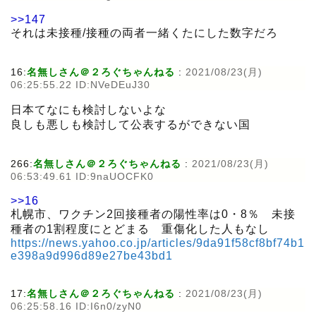
>>147
それは未接種/接種の両者一緒くたにした数字だろ
16:
名無しさん＠２ろぐちゃんねる
:
2021/08/23(月)
06:25:55.22 ID:NVeDEuJ30
日本てなにも検討しないよな
良しも悪しも検討して公表するができない国
266:
名無しさん＠２ろぐちゃんねる
:
2021/08/23(月)
06:53:49.61 ID:9naUOCFK0
>>16
札幌市、ワクチン2回接種者の陽性率は0・8％ 未接
種者の1割程度にとどまる 重傷化した人もなし
https://news.yahoo.co.jp/articles/9da91f58cf8bf74b1
e398a9d996d89e27be43bd1
17:
名無しさん＠２ろぐちゃんねる
:
2021/08/23(月)
06:25:58.16 ID:I6n0/zyN0