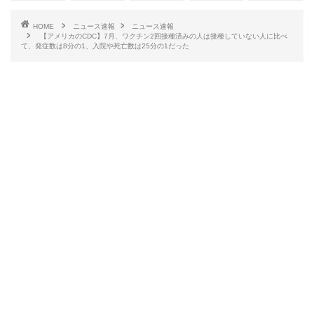
HOME
ニュース速報
ニュース速報
【アメリカのCDC】7月、ワクチン2回接種済みの人は接種していない人に比べ
て、発症数は8分の1、入院や死亡数は25分の1だった