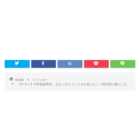
HOME
ツイッター
【キモイ】中年既婚男性、元カノがどうしてるか知りたくて興信所に駆けこむ