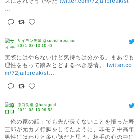
ズにされそうでやだ 
twitter.com/72jailbreak/st
…
サイモン先輩 @souichirosimon
2021-08-13 10:43
実際にはやらないけど気持ちは分かる。まあでも
理性をもって踏みとどまるべき感情。 
twitter.co
m/72jailbreak/st
…
原口良胤 @haraguci
2021-08-13 09:52
「俺の家の話」でも先が長くないことを悟った寿
三郎が元カノ行脚をしてたように、非モテ中高年
男性にはわりと多い話だと思う。相手の心の中に