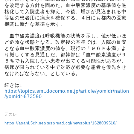
を改定する方針を固めた。血中酸素濃度の基準値を厳
格化して入院患者を抑え、今後、増加が見込まれる中
等症の患者用に病床を確保する。４日にも都内の医療
機関に新たな基準を示す。
血中酸素濃度は呼吸機能の状態を示し、値が低いほ
ど危険な状態となる。改定後の基準では、入院の目安
となる血中酸素濃度の値を、現行の「９６％未満」よ
り厳しくする見通しだ。都幹部は「血中酸素濃度が９
５％でも入院しない患者が出てくる可能性があるが、
病床が限られている中で対応が必要な患者を優先させ
なければならない」としている。
続きは↓
https://topics.smt.docomo.ne.jp/article/yomidr/nation
/yomidr-873590
元スレ
https://asahi.5ch.net/test/read.cgi/newsplus/1628039510/