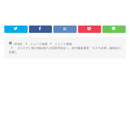
HOME
ニュース速報
ニュース速報
【コロナ】都が感染者の入院基準改定へ…血中酸素濃度「９６％未満」厳格化の
見通し