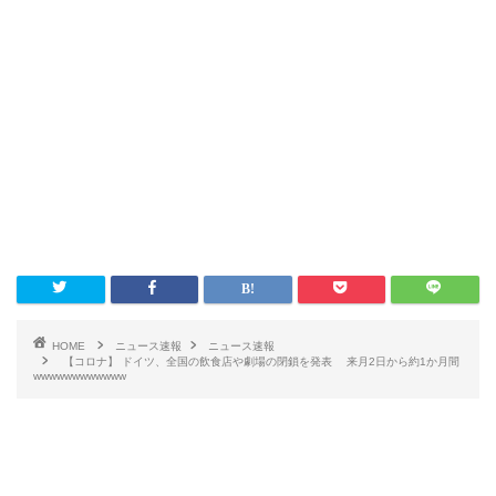
HOME
ニュース速報
ニュース速報
【コロナ】 ドイツ、全国の飲食店や劇場の閉鎖を発表 来月2日から約1か月間
wwwwwwwwwwww