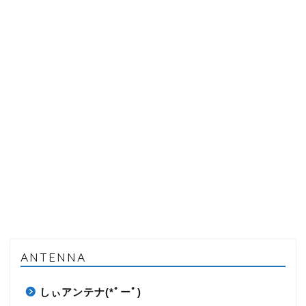
ANTENNA
しぃアンテナ(*ﾟーﾟ)