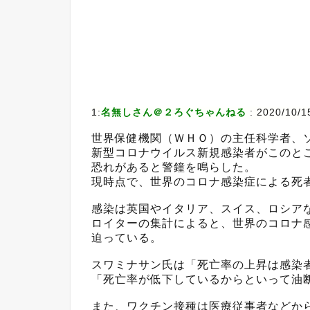
1:
名無しさん＠２ろぐちゃんねる
:
2020/10/15
世界保健機関（ＷＨＯ）の主任科学者、
新型コロナウイルス新規感染者がこのと
恐れがあると警鐘を鳴らした。
現時点で、世界のコロナ感染症による死
感染は英国やイタリア、スイス、ロシア
ロイターの集計によると、世界のコロナ
迫っている。
スワミナサン氏は「死亡率の上昇は感染
「死亡率が低下しているからといって油
また、ワクチン接種は医療従事者などか