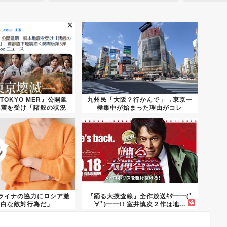
TOKYO MER』公開延
九州民「大阪？行かんで」→東京一
地震を受け「諸般の状況
極集中が始まった理由がコレ
を...
ライナの協力にロシア激
『踊る大捜査線』全作放送ｷﾀ━━(ﾟ
明白な敵対行為だ」
∀ﾟ)━━!! 室井慎次２作は地...