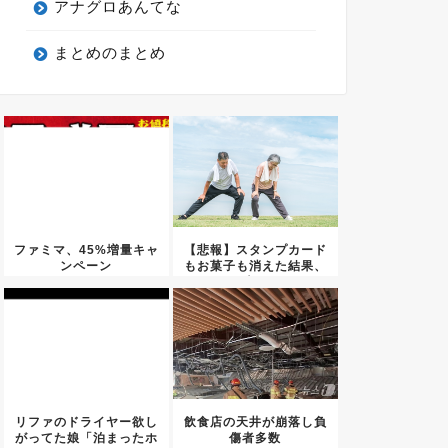
アナグロあんてな
まとめのまとめ
ファミマ、45%増量キャ
【悲報】スタンプカード
ンペーン
もお菓子も消えた結果、
日本の...
リファのドライヤー欲し
飲食店の天井が崩落し負
がってた娘「泊まったホ
傷者多数