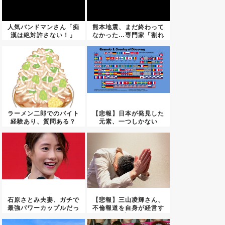
人気バンドマンさん「痴
熊本地震、まだ終わって
漢は絶対許さない！」
なかった…専門家「割れ
→「性的...
残りが...
ラーメン二郎でのバイト
【悲報】日本が発見した
経験あり、質問ある？
元素、一つしかない
石原さとみ夫妻、ガチで
【悲報】三山凌輝さん、
最強パワーカップルだっ
不倫報道を自身が経営す
たｗｗ...
る店の...