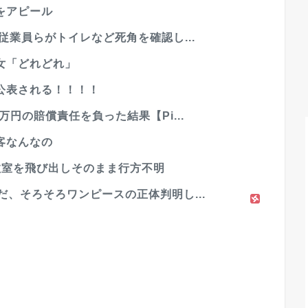
をアピール
従業員らがトイレなど死角を確認し...
女「どれどれ」
公表される！！！！
万円の賠償責任を負った結果【Pi...
客なんなの
教室を飛び出しそのまま行方不明
だ、そろそろワンピースの正体判明し...