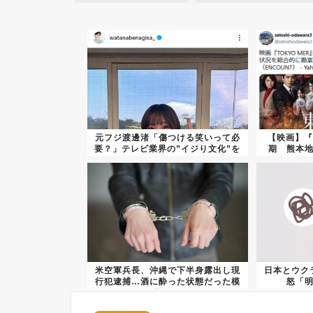
元フジ渡邊渚「傷つける笑いって必
【映画】『
要？」テレビ業界の”イジり文化”を
期 熊本
痛...
米空軍兵長、沖縄で下半身露出し現
日本とウク
行犯逮捕…酒に酔った状態だった模
怒「
様ｗ...