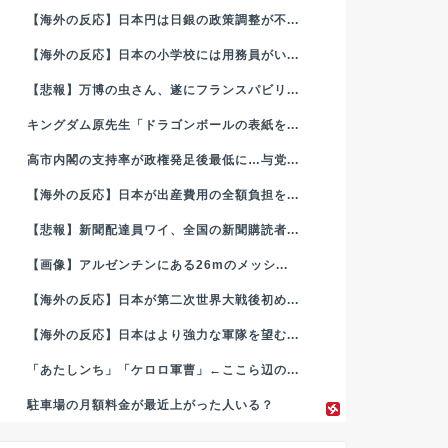
【海外の反応】日本円は日銀の政策調整が不...
【海外の反応】日本の小学校には用務員がい...
【悲報】万博の虫さん、遂にフランスパビリ...
キングダム原先生「ドラゴンボールの表紙を...
高市内閣の支持率が政権発足後最低に…与党...
【海外の反応】日本が出産費用の全額負担を...
【悲報】新聞配達員ワイ、全国の新聞購読者...
【画像】アルゼンチンにある26mのメッシ...
【海外の反応】日本が第二次世界大戦後初め...
【海外の反応】日本はより強力な軍隊を望む...
「あたしンち」「ケロロ軍曹」←ここら辺の...
駐車場の月額料金が最近上がった人いる？