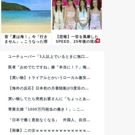
昔「夏は海！」今「行き
【悲報】一世を風靡した
ません」←こうなった理
SPEED、25年後の現在
由…
が...
ユーチューバー「3人以上でいるときに無口...
医者「おめでたですね」嫁「本当に！？」俺...
【買い物】トライアルとかいうローカル激安...
【海外の反応】日本初の月着陸船が3度目の...
買い物してたら突然お婆さんに「ちょっとあ...
専業主婦「1000万円相当の働き！」←こ...
「日本で働く意欲なくなる」 外国人、自活...
【画像】この女ｗｗｗｗｗｗｗｗｗｗｗｗｗ...