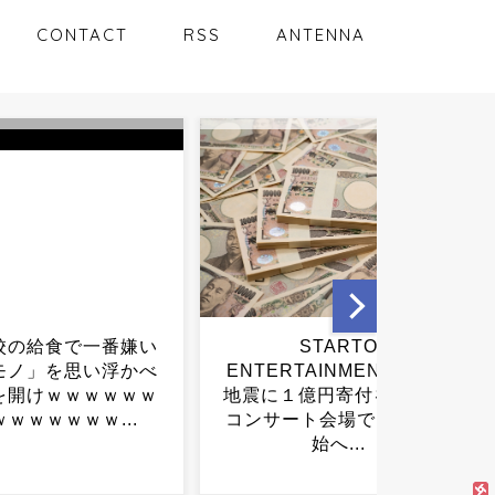
CONTACT
RSS
ANTENNA
STARTO
【悲報】教会ボランティア
RTAINMENT、熊本
さん、パン3個盗んで逮捕さ
１億円寄付を発表 →
れるｗｗｗｗｗｗｗ...
ート会場でも募金開
始へ...