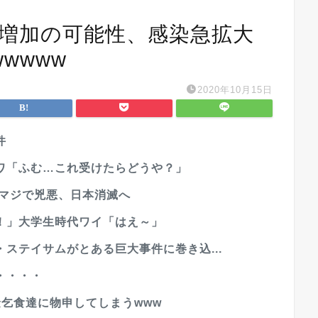
者増加の可能性、感染急拡大
wwww
2020年10月15日
件
ワ「ふむ…これ受けたらどうや？」
路マジで兇悪、日本消滅へ
！」大学生時代ワイ「はえ～」
ステイサムがとある巨大事件に巻き込...
・・・・
乞食達に物申してしまうwww