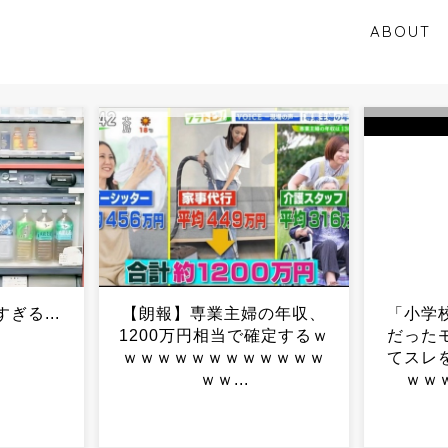
ABOUT
の年収、
「小学校の給食で一番嫌い
確定するｗ
だったモノ」を思い浮かべ
ENTE
ｗｗｗｗ
てスレを開けｗｗｗｗｗｗ
地震に
ｗｗｗｗｗｗｗｗｗ...
コンサ