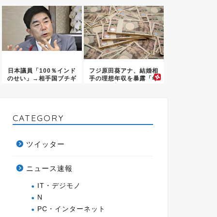
テルの...
日本議員「100％インド
フジ原田葵アナ、結婚相
のせい」→相手国ブチギ
手の理想年収を暴露「年
レで...
収20...
CATEGORY
ツイッター
ニュース速報
IT・デジモノ
N
PC・インターネット