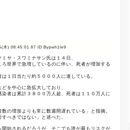
(木) 08:45:01.87 ID:Bypwh1le9
ソミヤ・スワミナサン氏は１４日、
ころ世界で急増しているのに伴い、死者が増加する
者は１日当たり約５０００人に達している。
などを中心に急拡大しており、
感染者は累計３８００万人超、死者は１１０万人に
者数の増加よりも常に数週間遅れている」と指摘。
断すべきではない」と述べた。
ら開始されるだろうが、そこでも誰が最もリスクが