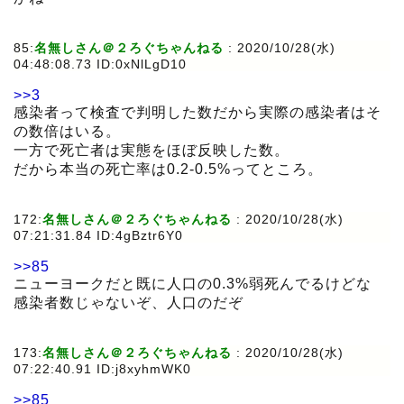
85:
名無しさん＠２ろぐちゃんねる
:
2020/10/28(水)
04:48:08.73 ID:0xNlLgD10
>>3
感染者って検査で判明した数だから実際の感染者はそ
の数倍はいる。
一方で死亡者は実態をほぼ反映した数。
だから本当の死亡率は0.2-0.5%ってところ。
172:
名無しさん＠２ろぐちゃんねる
:
2020/10/28(水)
07:21:31.84 ID:4gBztr6Y0
>>85
ニューヨークだと既に人口の0.3%弱死んでるけどな
感染者数じゃないぞ、人口のだぞ
173:
名無しさん＠２ろぐちゃんねる
:
2020/10/28(水)
07:22:40.91 ID:j8xyhmWK0
>>85