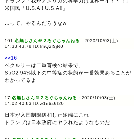
トランプ「我がアメリカの科学力は世界一イイイ！」
米国民「U.S.A!! U.S.A!!」
…って、やるんだろうなw
101:
名無しさん＠２ろぐちゃんねる
: 2020/10/03(土)
14:33:43.78 ID:ImQzI9jR0
>>16
ベクルリーは二重盲検の結果で、
SpO2 94%以下の中等症の状態が一番効果あることが
わかってるよ
17:
名無しさん＠２ろぐちゃんねる
: 2020/10/03(土)
14:02:40.83 ID:w1n6s6f20
日本が入国制限緩和した途端にこれ
トランプは日本政府にヤラれたようなものだ