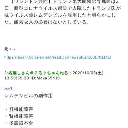
【ワシントン共同】トランプ米大統領の専属医は2
日、新型コロナウイルス感染で入院したトランプ氏が
抗ウイルス薬レムデシビルを服用したと明らかにし
た。酸素吸入の必要はないとしている。
元スレ
https://asahi.5ch.net/test/read.cgi/newsplus/1601701141/
2:
名無しさん＠２ろぐちゃんねる
: 2020/10/03(土)
13:59:35.30 ID:Mcka59rH0
>>1
レムデシビルの副作用
・肝機能障害
・腎機能障害
・多臓器不全