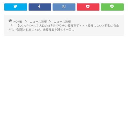
HOME
ニュース速報
ニュース速報
【シンガポール】人口の８割がワクチン接種完了・・・接種しないと行動の自由
がより制限されることが、未接種者を減らす一因に