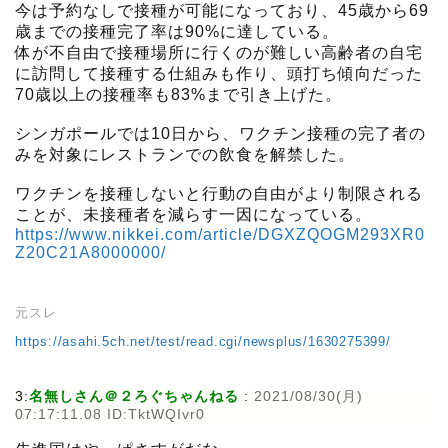
今は予約なしで接種が可能になっており、45歳から69
歳までの接種完了率は90%に達している。
体が不自由で接種場所に行くのが難しい高齢者の自宅
に訪問して接種する仕組みも作り、頭打ち傾向だった
70歳以上の接種率も83%まで引き上げた。
シンガポールでは10日から、ワクチン接種の完了者の
みを対象にレストランでの飲食を解禁した。
ワクチンを接種しないと行動の自由がより制限される
ことが、未接種者を減らす一因になっている。
https://www.nikkei.com/article/DGXZQOGM293XR0
Z20C21A8000000/
元スレ
https://asahi.5ch.net/test/read.cgi/newsplus/1630275399/
3:
名無しさん＠２ろぐちゃんねる
:
2021/08/30(月)
07:17:11.08 ID:TktWQIvr0