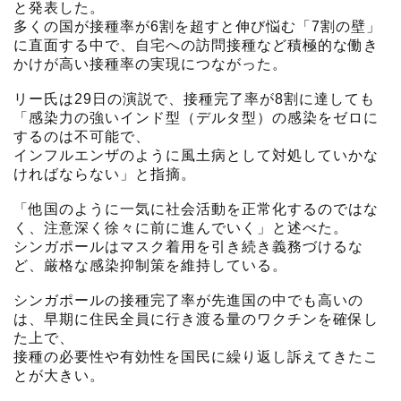
と発表した。
多くの国が接種率が6割を超すと伸び悩む「7割の壁」
に直面する中で、自宅への訪問接種など積極的な働き
かけが高い接種率の実現につながった。
リー氏は29日の演説で、接種完了率が8割に達しても
「感染力の強いインド型（デルタ型）の感染をゼロに
するのは不可能で、
インフルエンザのように風土病として対処していかな
ければならない」と指摘。
「他国のように一気に社会活動を正常化するのではな
く、注意深く徐々に前に進んでいく」と述べた。
シンガポールはマスク着用を引き続き義務づけるな
ど、厳格な感染抑制策を維持している。
シンガポールの接種完了率が先進国の中でも高いの
は、早期に住民全員に行き渡る量のワクチンを確保し
た上で、
接種の必要性や有効性を国民に繰り返し訴えてきたこ
とが大きい。