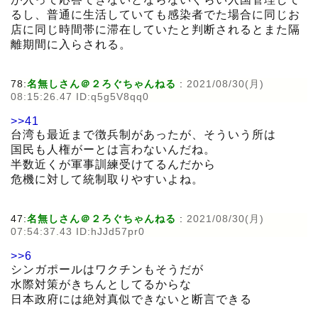
るし、普通に生活していても感染者でた場合に同じお
店に同じ時間帯に滞在していたと判断されるとまた隔
離期間に入らされる。
78:
名無しさん＠２ろぐちゃんねる
:
2021/08/30(月)
08:15:26.47 ID:q5g5V8qq0
>>41
台湾も最近まで徴兵制があったが、そういう所は
国民も人権がーとは言わないんだね。
半数近くが軍事訓練受けてるんだから
危機に対して統制取りやすいよね。
47:
名無しさん＠２ろぐちゃんねる
:
2021/08/30(月)
07:54:37.43 ID:hJJd57pr0
>>6
シンガポールはワクチンもそうだが
水際対策がきちんとしてるからな
日本政府には絶対真似できないと断言できる