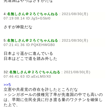
先進国はやっぱさすがだな
4:
名無しさん＠２ろぐちゃんねる
:
2021/08/30(月)
07:19:08.14 ID:JgS+GSbl0
さすが神龍だな
5:
名無しさん＠２ろぐちゃんねる
:
2021/08/30(月)
07:21:41.36 ID:PQKEHWGB0
日本より遥かに進んでいる
日本はどこで道を踏み外した
32:
名無しさん＠２ろぐちゃんねる
:
2021/08/30(月)
07:46:41.63 ID:aExLM0/X0
>>5
立憲や共産党の存在を許したところだな
＞シンガポールの接種完了率が先進国の中でも高いの
は、早期に住民全員に行き渡る量のワクチンを確保し
た上で、