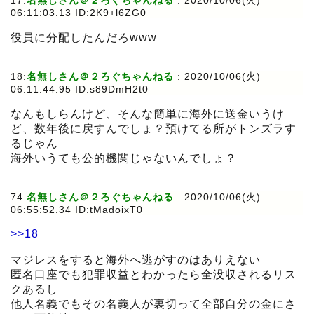
06:11:03.13 ID:2K9+l6ZG0
役員に分配したんだろwww
18:
名無しさん＠２ろぐちゃんねる
:
2020/10/06(火)
06:11:44.95 ID:s89DmH2t0
なんもしらんけど、そんな簡単に海外に送金いうけ
ど、数年後に戻すんでしょ？預けてる所がトンズラす
るじゃん
海外いうても公的機関じゃないんでしょ？
74:
名無しさん＠２ろぐちゃんねる
:
2020/10/06(火)
06:55:52.34 ID:tMadoixT0
>>18
マジレスをすると海外へ逃がすのはありえない
匿名口座でも犯罪収益とわかったら全没収されるリス
クあるし
他人名義でもその名義人が裏切って全部自分の金にさ