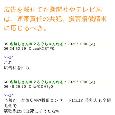
広告を載せてた新聞社やテレビ局
は、連帯責任の共犯。損害賠償請求
に応じるべき。
35:
名無しさん＠２ろぐちゃんねる
:
2020/10/06(火)
06:24:52.79 ID:zcaKXSTF0
>>14
これ
広告料を回収
66:
名無しさん＠２ろぐちゃんねる
:
2020/10/06(火)
06:49:29.70 ID:iw/CDH7y0
>>14
当然だし勿論CMや販促コンサートに出た芸能人も全額
返金で
演歌系はほぼ死にそうだなw