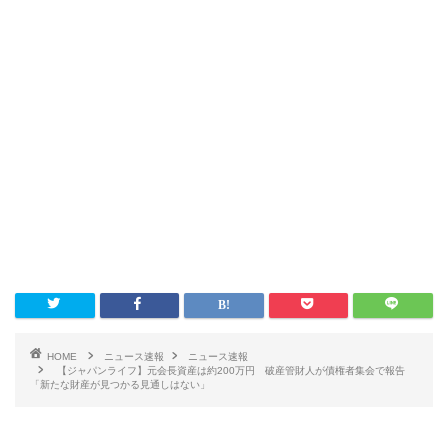
HOME
ニュース速報
ニュース速報
【ジャパンライフ】元会長資産は約200万円 破産管財人が債権者集会で報告
「新たな財産が見つかる見通しはない」