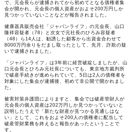
で、元会長らが逮捕されてから初めてとなる債権者集
会が開かれ、元会長の個人資産がおよそ200万円しか
見つかっていないことなどが報告されました。
健康器具販売会社「ジャパンライフ」の元会長、山口
隆祥容疑者（78）と次女で元社長のひろみ容疑者
（48）ら14人は、勧誘した顧客から出資金合わせて
8000万円余りをだまし取ったとして、先月、詐欺の疑
いで逮捕されました。
「ジャパンライフ」は3年前に経営破綻しましたが、山
口元会長とひろみ元社長についても、東京地方裁判所
で破産手続きが進められていて、5日は2人の債権者を
対象にした集会が逮捕後、初めて非公開で開かれまし
た。
被害対策弁護団によりますと、集会では破産管財人が
元会長の個人資産は202万円しか見つかっていないと
説明したうえで「新たな財産が見つかる見通しはな
い」として、これをおよそ200人の債権者に配当して
破産管財業務を終えると報告があったということで
す。