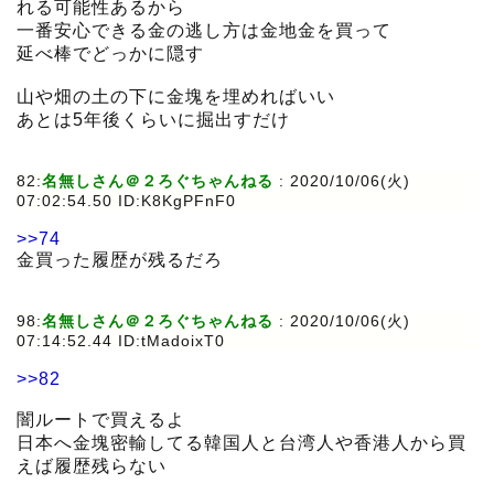
れる可能性あるから
一番安心できる金の逃し方は金地金を買って
延べ棒でどっかに隠す
山や畑の土の下に金塊を埋めればいい
あとは5年後くらいに掘出すだけ
82:
名無しさん＠２ろぐちゃんねる
:
2020/10/06(火)
07:02:54.50 ID:K8KgPFnF0
>>74
金買った履歴が残るだろ
98:
名無しさん＠２ろぐちゃんねる
:
2020/10/06(火)
07:14:52.44 ID:tMadoixT0
>>82
闇ルートで買えるよ
日本へ金塊密輸してる韓国人と台湾人や香港人から買
えば履歴残らない