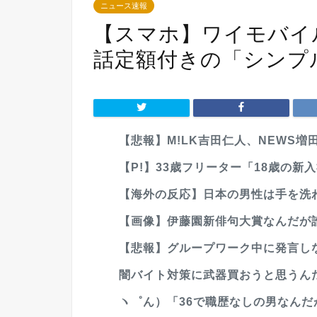
ニュース速報
【スマホ】ワイモバイル、
話定額付きの「シンプル
【悲報】M!LK吉田仁人、NEWS増
【P!】33歳フリーター「18歳の新
【海外の反応】日本の男性は手を洗わ
【画像】伊藤園新俳句大賞なんだが
【悲報】グループワーク中に発言しな
闇バイト対策に武器買おうと思うん
ヽ゜ん）「36で職歴なしの男なん