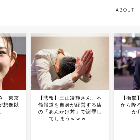
ABOUT
さん、不
【衝撃】母親「子どもを車
ポップ
営する店
から降ろすのを忘れた」11
店員に
で謝罪し
か月男児がﾀﾋ亡...
てイ
..