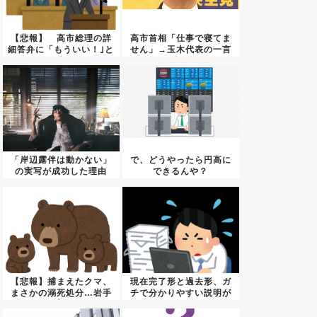
【悲報】 高市総理の詳
高市首相「仕事で寝てま
細答弁に「もういい！｣と
せん」→玉木代表の一言
邪魔...
が火の...
「岸辺露伴は動かない」
で、どうやったら円高に
の実写が成功した理由
できるんや？
【悲報】捕まえたクマ、
現在完了形と過去形、ガ
まさかの溺死処分…岩手
チで分かりやすい説明が
県「そ...
見つか...