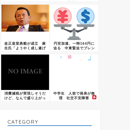
利...
誹謗中...
改正皇室典範が成立 麻
円安加速、一時164円に
生氏「ようやく成し遂げ
迫る 中東緊迫でブレン
た」
ト原...
消費減税が実現しそうだ
中学生 人前で発表が無
けど、なんで盛り上がっ
理 社交不安障害
てない...
CATEGORY