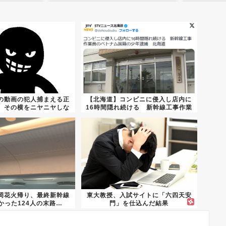
の動画の犯人捕まえる正
【北海道】コンビニに侵入し店内に
、その横をニヤニヤしな
16時間隠れ続ける 新幹線工事作業
がら...
員...
岡花火帰り、最終新幹線
東大教授、入試サイトに「六四天安
かった124人の末路…
門」を仕込んだ結果