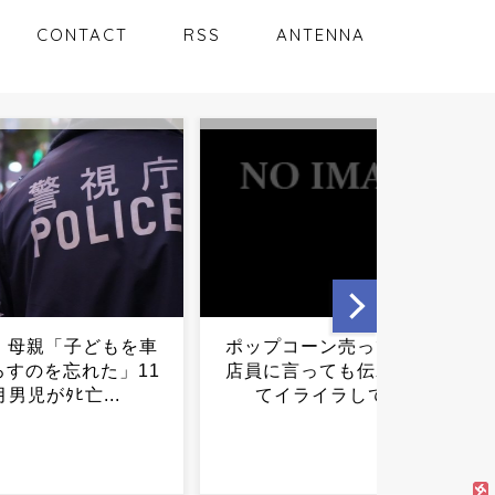
CONTACT
RSS
ANTENNA
コーン売ってなくて
【ファッ！？】佐藤二朗さ
言っても伝わらなく
ん「もうフジとは関わりた
ライラしてる...
くない」→１カ月後「踊る
出演うれしいです！」...