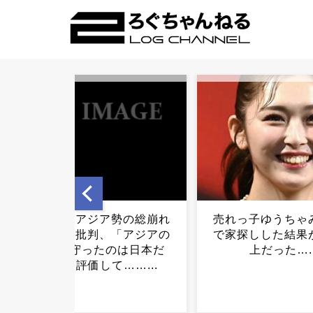
売れっ子ゆうちゃみ、東京
【悲報】三山凌輝
で家探しした結果が想像以
倫報道を自身が経
上だった…...
の「あんかけ丼」
てしまうｗｗｗ.