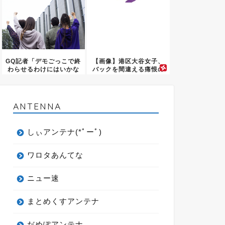
GQ記者「デモごっこで終
【画像】港区大谷女子、
わらせるわけにはいかな
バックを間違える痛恨の
い」...
ミスｗ...
ANTENNA
しぃアンテナ(*ﾟーﾟ)
ワロタあんてな
ニュー速
まとめくすアンテナ
だめぽアンテナ