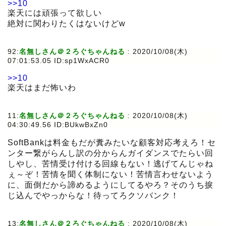
>>10
楽天には頑張って欲しい
絶対に関わりたくはないけどw
92:
名無しさん＠２ろぐちゃんねる
:
2020/10/08(木)
07:01:53.05 ID:sp1WxACR0
>>10
楽天はまだ怖いわ
11:
名無しさん＠２ろぐちゃんねる
:
2020/10/08(木)
04:30:49.56 ID:BUkwBxZn0
SoftBankは料金もだが糞みたいな顧客対応考えろ！セ
ンター繋がらんし訳の分からんガイダンスでたらい回
しやし、苦情受け付ける回線もない！逃げてんじゃね
ぇ～ぞ！苦情を聞く体制にない！苦情言わせないよう
に、面倒だから諦めるようにしてるやろ？そのうち捩
じ込んでやっからな！待ってろクソバンク！
13:
名無しさん＠２ろぐちゃんねる
:
2020/10/08(木)