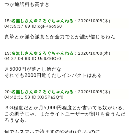
つか通話料も高すぎ
15:
名無しさん＠２ろぐちゃんねる
:
2020/10/08(木)
04:35:37.69 ID:cgF+bo950
真摯とか誠心誠意とか全力でとか誰が信じるねん
19:
名無しさん＠２ろぐちゃんねる
:
2020/10/08(木)
04:37:04.63 ID:Uc6Z9lOr0
月5000円が落とし所だな
それでも2000円近くだしインパクトはある
20:
名無しさん＠２ろぐちゃんねる
:
2020/10/08(木)
04:42:31.53 ID:XGSPa2Qf0
３G程度だとか月5,000円程度とか書いてる奴がいる。
この調子じゃ、またライトユーザーが割りを食うんだ
ろうなあ。
何でもスマホで済ますのやめればいいのに。