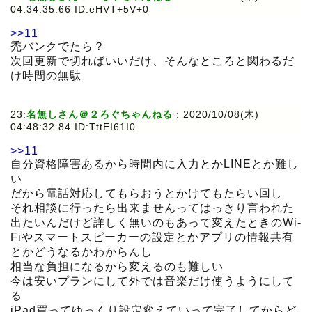
04:34:35.66 ID:eHVT+5V+0
>>11
禿バンクでたら？
次回更新で切ればいいだけ、そんなところと関わるだ
け時間の無駄
23:
名無しさん＠２ろぐちゃんねる
:
2020/10/08(木)
04:48:32.84 ID:TttEI61I0
>>11
自分資格障害あるから時間内に入力とかLINEとか難し
い
だから電話対応してもらおうとかけてもたらい回し
それ相談に行ったら出来ませんってはっきり言われた
出たいんだけど詳しく無いのもあって変えたときのWi-
Fiやスマートスピーカーの設定とかアプリの情報共有
とかどうなるかわからんし
相当な負担になるから変えるのも難しい
今は安いプランにして外では音楽だけ使うようにして
る
iPad買ってゆっくり設定変えていって完了してからど