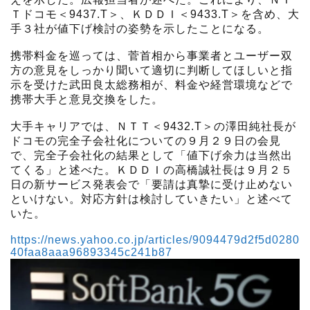
Ｔドコモ＜9437.T＞、ＫＤＤＩ＜9433.T＞を含め、大
手３社が値下げ検討の姿勢を示したことになる。
携帯料金を巡っては、菅首相から事業者とユーザー双
方の意見をしっかり聞いて適切に判断してほしいと指
示を受けた武田良太総務相が、料金や経営環境などで
携帯大手と意見交換をした。
大手キャリアでは、ＮＴＴ＜9432.T＞の澤田純社長が
ドコモの完全子会社化についての９月２９日の会見
で、完全子会社化の結果として「値下げ余力は当然出
てくる」と述べた。ＫＤＤＩの高橋誠社長は９月２５
日の新サービス発表会で「要請は真摯に受け止めない
といけない。対応方針は検討していきたい」と述べて
いた。
https://news.yahoo.co.jp/articles/9094479d2f5d0280
40faa8aaa96893345c241b87