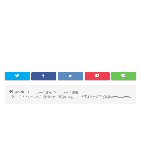
HOME
ニュース速報
ニュース速報
【ソフトバンク】携帯料金「真摯に検討」 大手3社が値下げ姿勢wwwwwwwww