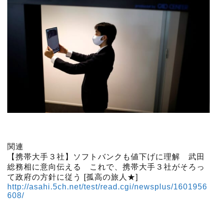
関連
【携帯大手３社】ソフトバンクも値下げに理解 武田
総務相に意向伝える これで、携帯大手３社がそろっ
て政府の方針に従う [孤高の旅人★]
http://asahi.5ch.net/test/read.cgi/newsplus/1601956
608/