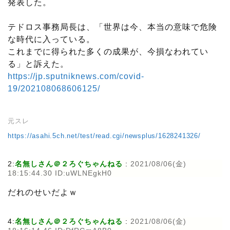
発表した。
テドロス事務局長は、「世界は今、本当の意味で危険
な時代に入っている。
これまでに得られた多くの成果が、今損なわれてい
る」と訴えた。
https://jp.sputniknews.com/covid-
19/202108068606125/
元スレ
https://asahi.5ch.net/test/read.cgi/newsplus/1628241326/
2:
名無しさん＠２ろぐちゃんねる
:
2021/08/06(金)
18:15:44.30 ID:uWLNEgkH0
だれのせいだよｗ
4:
名無しさん＠２ろぐちゃんねる
:
2021/08/06(金)