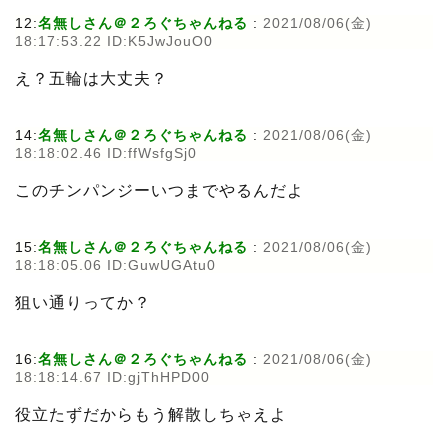
12:
名無しさん＠２ろぐちゃんねる
:
2021/08/06(金)
18:17:53.22 ID:K5JwJouO0
え？五輪は大丈夫？
14:
名無しさん＠２ろぐちゃんねる
:
2021/08/06(金)
18:18:02.46 ID:ffWsfgSj0
このチンパンジーいつまでやるんだよ
15:
名無しさん＠２ろぐちゃんねる
:
2021/08/06(金)
18:18:05.06 ID:GuwUGAtu0
狙い通りってか？
16:
名無しさん＠２ろぐちゃんねる
:
2021/08/06(金)
18:18:14.67 ID:gjThHPD00
役立たずだからもう解散しちゃえよ