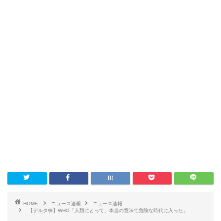
HOME
ニュース速報
ニュース速報
【デルタ株】WHO「人類にとって、本当の意味で危険な時代に入った」