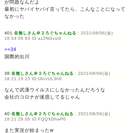
が問題なんだよ
最初にヤバイヤバイ言ってたら、こんなことになって
なかった
401:
名無しさん＠２ろぐちゃんねる
:
2021/08/06(金)
18:54:09.93 ID:az2NGvst0
>>34
国際的出川
38:
名無しさん＠２ろぐちゃんねる
:
2021/08/06(金)
18:21:19.23 ID:Ub/vUL3h0
なんで武漢ウイルスにしなかったんだろうな
会社のコロナが迷惑してるじゃん
40:
名無しさん＠２ろぐちゃんねる
:
2021/08/06(金)
18:21:29.05 ID:FQQXDhwP0
また実況が始まったw