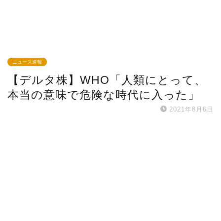
ニュース速報
【デルタ株】WHO「人類にとって、
本当の意味で危険な時代に入った」
2021年8月6日