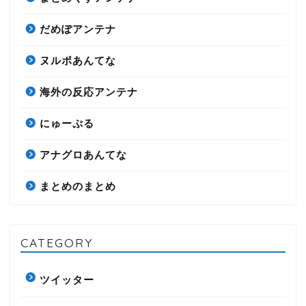
だめぽアンテナ
ヌルポあんてな
海外の反応アンテナ
にゅーぷる
アナグロあんてな
まとめのまとめ
CATEGORY
ツイッター