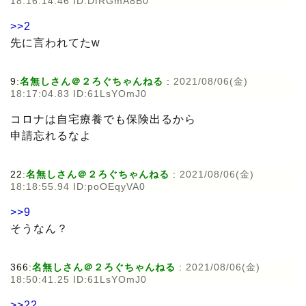
18:16:14.46 ID:DfRGmA8B0
>>2
先に言われてたw
9:
名無しさん＠２ろぐちゃんねる
:
2021/08/06(金)
18:17:04.83 ID:61LsYOmJ0
コロナは自宅療養でも保険出るから
申請忘れるなよ
22:
名無しさん＠２ろぐちゃんねる
:
2021/08/06(金)
18:18:55.94 ID:poOEqyVA0
>>9
そうなん？
366:
名無しさん＠２ろぐちゃんねる
:
2021/08/06(金)
18:50:41.25 ID:61LsYOmJ0
>>22