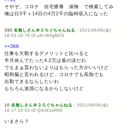
そやぞ。コロナ 自宅療養 保険 で検索してみ
俺は日3千ｘ14日の4万2千の臨時収入になった
390:
名無しさん＠２ろぐちゃんねる
:
2021/08/06(金)
18:53:18.70 ID:p8+W3gMC0
>>366
仕事を欠勤するデメリットと比べると
半月休んでたった4.2万は雀の涙だわ
でもまぁ貰わないよりはもらった方がいいけど
昭和脳と言われるけど、コロナでも高熱でも
出勤できるならしたいわ
もちろん迷惑になるからしないけど
10:
名無しさん＠２ろぐちゃんねる
:
2021/08/06(金)
18:17:10.53 ID:QAJ41pR00
いまさら？