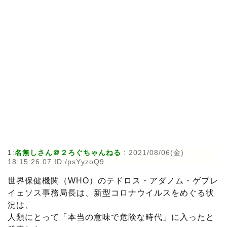
1:
名無しさん＠２ろぐちゃんねる
:
2021/08/06(金)
18:15:26.07 ID:/psYyzoQ9
世界保健機関（WHO）のテドロス・アダノム・ゲブレ
イェソス事務局長は、新型コロナウイルスをめぐる状
況は、
人類にとって「本当の意味で危険な時代」に入ったと