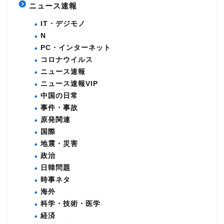
ニュース速報
IT・デジモノ
N
PC・インターネット
コロナウイルス
ニュース速報
ニュース速報VIP
中国の日常
事件・事故
原発関連
国際
地震・災害
政治
日韓問題
時事ネタ
海外
科学・技術・医学
経済