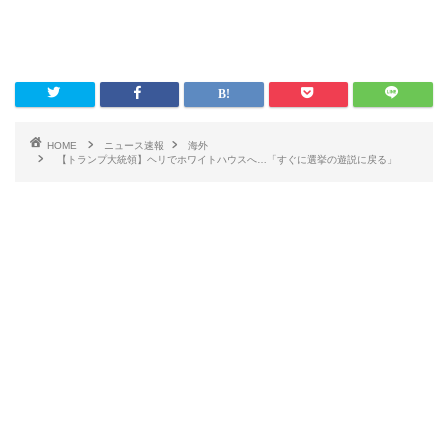
HOME
ニュース速報
海外
【トランプ大統領】ヘリでホワイトハウスへ…「すぐに選挙の遊説に戻る」