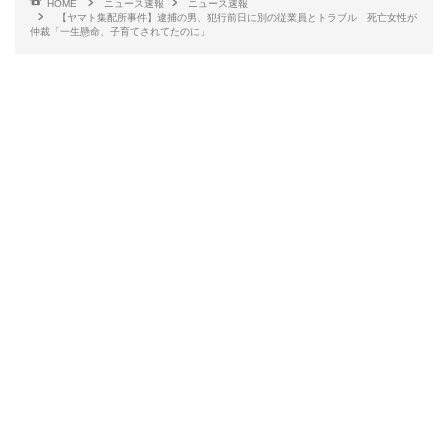
HOME
ニュース速報
ニュース速報
【ヤマト集配所事件】逮捕の男、犯行前日に別の従業員とトラブル 死亡女性が
仲裁「一生懸命、子育てされてたのに」