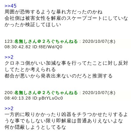
>>45
周囲が恐怖するような暴れ方だったのかね
会社側は被害女性を解雇のスケープゴートにしていな
かったか検証してほしい
123:
名無しさん＠２ろぐちゃんねる
:
2020/10/07(水)
08:30:42.82 ID:f8E/Wd/Q0
>>2
クロネコ側がいい加減な事を行ってたことに対し反対
してたとか考えられる
都合が悪いから発表出来ないのだろと推測する
200:
名無しさん＠２ろぐちゃんねる
:
2020/10/07(水)
08:40:13.28 ID:pBtYLsOc0
>>2
一方的に殴りかかったり凶器をチラつかせたりするよ
うな事でもしない限り即解雇は普通ありえないよな
何か隠蔽しようとしてるな