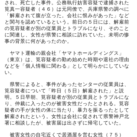
され、死亡した事件。公務執行妨害容疑で逮捕された
筧真一容疑者（４６）は元同僚で、兵庫県警の調べに
「解雇されて腹が立った。会社に恨みがあった」など
と関与を認めているという。前日の５日には、解雇前
の筧容疑者が別の従業員とトラブルになり、そのこと
に関連し、女性が県警に相談に訪れていた。未明の惨
事の背景に何があったのか。
ヤマト運輸の親会社「ヤマトホールディングス」
（東京）は、筧容疑者の勤め始めた時期や退社の理由
などを「個人情報に関わる」として明らかにしていな
い。
県警によると、事件があったセンターの従業員は、
筧容疑者について「昨日（５日）解雇された」と説
明。５日早朝、筧容疑者が別の従業員とトラブルにな
り、仲裁に入ったのが被害女性だったとされる。筧容
疑者の手が女性の体に当たり、暴力を振るったとして
解雇されたという。女性は会社に促されて県警神戸北
署に相談したが、被害届は出さずに帰宅していた。
被害女性の自宅近くで居酒屋を営む女性（７５）