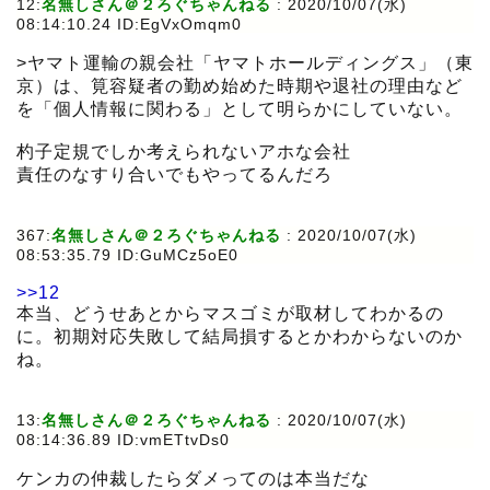
12:
名無しさん＠２ろぐちゃんねる
:
2020/10/07(水)
08:14:10.24 ID:EgVxOmqm0
>ヤマト運輸の親会社「ヤマトホールディングス」（東
京）は、筧容疑者の勤め始めた時期や退社の理由など
を「個人情報に関わる」として明らかにしていない。
杓子定規でしか考えられないアホな会社
責任のなすり合いでもやってるんだろ
367:
名無しさん＠２ろぐちゃんねる
:
2020/10/07(水)
08:53:35.79 ID:GuMCz5oE0
>>12
本当、どうせあとからマスゴミが取材してわかるの
に。初期対応失敗して結局損するとかわからないのか
ね。
13:
名無しさん＠２ろぐちゃんねる
:
2020/10/07(水)
08:14:36.89 ID:vmETtvDs0
ケンカの仲裁したらダメってのは本当だな