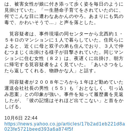
は、被害女性が娘に付き添って歩く姿を毎日のように
見掛けていた。「一生懸命子育てをされていたのに、
何でこんな目に遭わなあかんのやろ。あまりにも気の
毒で、かわいそうで…」と声を落とした。
筧容疑者は、事件現場の同センターから北西約１・
５キロのマンションに１人で暮らしていた。住民らに
よると、近くに母と双子の弟も住んでおり、３人で仲
むつまじく出掛ける様子が目撃されていた。同じマン
ションに住む女性（８２）は、夜遅くに出掛け、朝方
に帰宅する筧容疑者をよく見ていた。「あいさつをし
たら返してくれる、物静かな人」と話す。
同容疑者が２００８年ごろから１年ほど勤めていた
運送会社社長の男性（５５）も「おとなしく、引っ込
み思案」との印象が強い。事件を知って履歴書を見返
したが、「彼の記憶はそれほど出てこない」と首をか
しげる。
10月6日 22:44
https://news.yahoo.co.jp/articles/17b2ad1eb221d8a
023fe5721beed393a6a874f5f