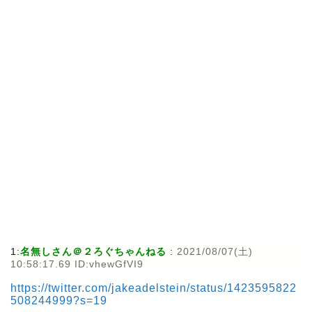
1:
名無しさん＠２ろぐちゃんねる
:
2021/08/07(土)
10:58:17.69 ID:vhewGfVI9
https://twitter.com/jakeadelstein/status/1423595822
508244999?s=19