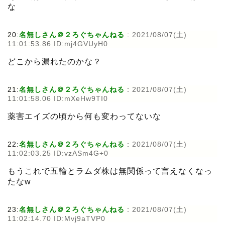
な
20:
名無しさん＠２ろぐちゃんねる
:
2021/08/07(土)
11:01:53.86 ID:mj4GVUyH0
どこから漏れたのかな？
21:
名無しさん＠２ろぐちゃんねる
:
2021/08/07(土)
11:01:58.06 ID:mXeHw9TI0
薬害エイズの頃から何も変わってないな
22:
名無しさん＠２ろぐちゃんねる
:
2021/08/07(土)
11:02:03.25 ID:vzASm4G+0
もうこれで五輪とラムダ株は無関係って言えなくなっ
たなw
23:
名無しさん＠２ろぐちゃんねる
:
2021/08/07(土)
11:02:14.70 ID:Mvj9aTVP0