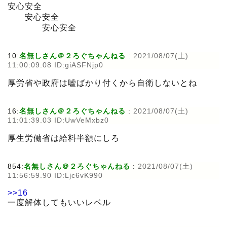
安心安全
安心安全
安心安全
10:
名無しさん＠２ろぐちゃんねる
:
2021/08/07(土)
11:00:09.08 ID:giASFNjp0
厚労省や政府は嘘ばかり付くから自衛しないとね
16:
名無しさん＠２ろぐちゃんねる
:
2021/08/07(土)
11:01:39.03 ID:UwVeMxbz0
厚生労働省は給料半額にしろ
854:
名無しさん＠２ろぐちゃんねる
:
2021/08/07(土)
11:56:59.90 ID:Ljc6vK990
>>16
一度解体してもいいレベル