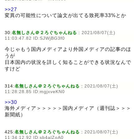
>>27
変異の可能性について論文が出てる致死率33%とか
30:
名無しさん＠２ろぐちゃんねる
:
2021/08/07(土)
11:03:47.82 ID:SJWjBG3f0
今じゃもう国内メディアより外国メディアの記事のほ
うが
日本国内の状況を詳しく知ることができる状況なんで
すけど
314:
名無しさん＠２ろぐちゃんねる
:
2021/08/07(土)
11:28:28.85 ID:mgjxveKN0
>>30
海外メディア＞＞＞＞＞国内メディア（週刊誌＞＞＞
新聞紙）
425:
名無しさん＠２ろぐちゃんねる
:
2021/08/07(土)
11:34:12.92 ID:sb4alZoA0