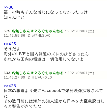
>>30
福一の時もそんな感じになってなかったっけ
知らんけど
575:
名無しさん＠２ろぐちゃんねる
:
2021/08/07(土)
11:42:58.86 ID:p/7HkStV0
>>425
そうだよ
海外のLIVEと国内報道のズレのひどさったら
あれから国内の報道は一切信用してないよ
633:
名無しさん＠２ろぐちゃんねる
:
2021/08/07(土)
11:46:27.89 ID:HJ/FU4XL0
>>425
日本の報道より先にFacebookで爆発映像拡散されて
た
その数日前には海外の知人達から日本を大至急脱出し
ろと警告がきてたな