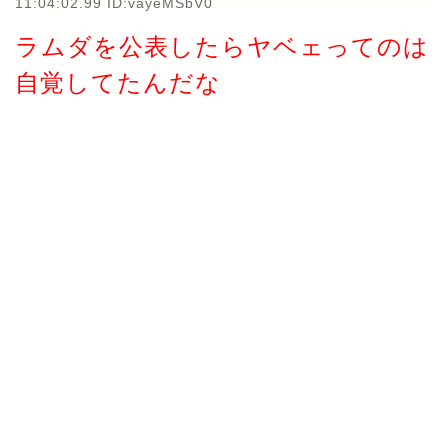
11:04:02.99 ID:vayeMSbV0
ラムダを公表したらヤベェってのは
自覚してたんだな