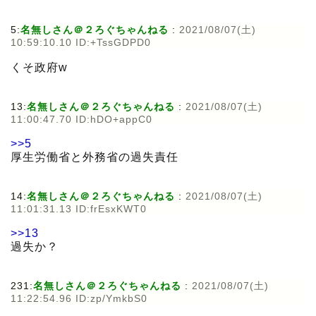
5:
名無しさん＠２ろぐちゃんねる
:
2021/08/07(土)
10:59:10.10 ID:+TssGDPD0
くそ政府w
13:
名無しさん＠２ろぐちゃんねる
:
2021/08/07(土)
11:00:47.70 ID:hDO+appC0
>>5
厚生労働省と外務省の過失責任
14:
名無しさん＠２ろぐちゃんねる
:
2021/08/07(土)
11:01:31.13 ID:frEsxKWT0
>>13
過失か？
231:
名無しさん＠２ろぐちゃんねる
:
2021/08/07(土)
11:22:54.96 ID:zp/YmkbS0