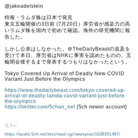
@jakeadelstein
特報・ラムダ株は日本で発見
東京五輪開催の3日前 (7月20日）厚労省が感染力の高
いラムダ株を国内で初めて確認。海外の研究機関に報
告した。
しかし公表はしなかった。＠TheDailyBeastの追及を
受けて本日、厚労省はNHKに事実を認めたものの、五
輪閉会後するまで発表するつもりはなかったという。
Tokyo Covered Up Arrival of Deadly New COVID
Variant Just Before the Olympics
https://www.thedailybeast.com/tokyo-covered-up-
arrival-of-deadly-lamda-covid-variant-just-before-
the-olympics
https://twitter.com/5chan_nel
(5ch newer account)
元スレ
https://asahi.5ch.net/test/read.cgi/newsplus/1628301497/