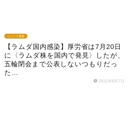
ニュース速報
【ラムダ国内感染】厚労省は7月20日
に〈ラムダ株を国内で発見〉したが、
五輪閉会まで公表しないつもりだっ
た…
2021年8月7日