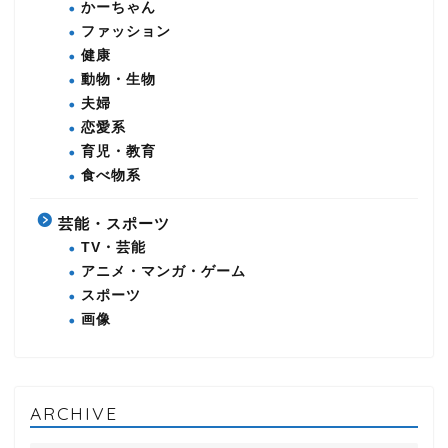
かーちゃん
ファッション
健康
動物・生物
夫婦
恋愛系
育児・教育
食べ物系
芸能・スポーツ
TV・芸能
アニメ・マンガ・ゲーム
スポーツ
画像
ARCHIVE