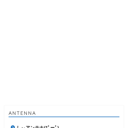
ANTENNA
しぃアンテナ(*ﾟーﾟ)