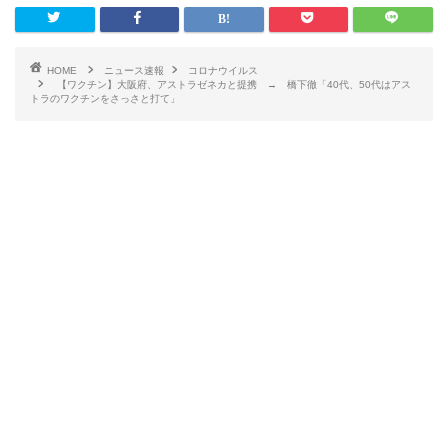
HOME
ニュース速報
コロナウイルス
【ワクチン】大阪府、アストラゼネカと提携 → 橋下徹「40代、50代はアス
トラのワクチンをさっさと打て」