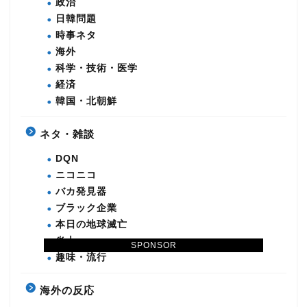
政治
日韓問題
時事ネタ
海外
科学・技術・医学
経済
韓国・北朝鮮
ネタ・雑談
DQN
ニコニコ
バカ発見器
ブラック企業
本日の地球滅亡
炎上
SPONSOR
趣味・流行
海外の反応