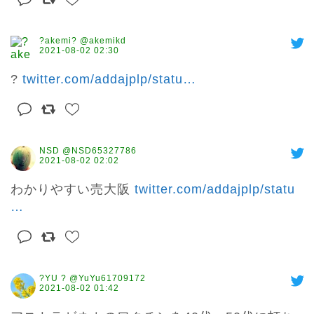
?akemi? @akemikd
2021-08-02 02:30
? 
twitter.com/addajplp/statu
…
NSD @NSD65327786
2021-08-02 02:02
わかりやすい売大阪 
twitter.com/addajplp/statu
…
?YU ? @YuYu61709172
2021-08-02 01:42