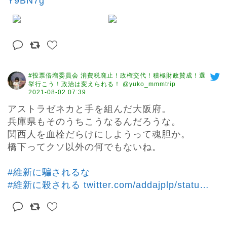
Y9BN7g
#投票倍増委員会 消費税廃止！政権交代！積極財政賛成！選
挙行こう！政治は変えられる！ @yuko_mmmtrip
2021-08-02 07:39
アストラゼネカと手を組んだ大阪府。

兵庫県もそのうちこうなるんだろうな。

関西人を血栓だらけにしようって魂胆か。

橋下ってクソ以外の何でもないね。

#維新に騙されるな
#維新に殺される
twitter.com/addajplp/statu
…