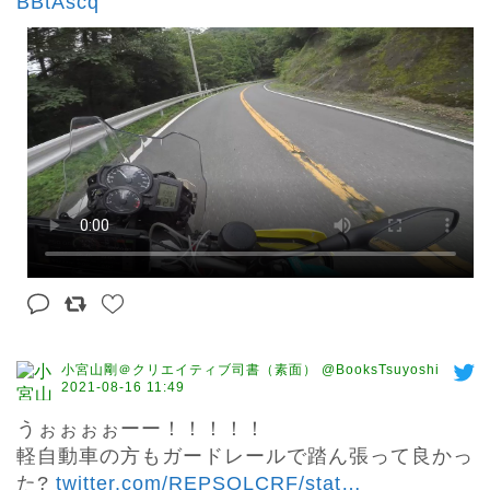
BBtAscq
小宮山剛＠クリエイティブ司書（素面） @BooksTsuyoshi
2021-08-16 11:49
うぉぉぉぉーー！！！！！

軽自動車の方もガードレールで踏ん張って良かっ
た? 
twitter.com/REPSOLCRF/stat
…