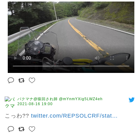
パクマナ@猿回され師 @mYnmYXig5LWZ4eh
2021-08-16 19:00
こっわ?? 
twitter.com/REPSOLCRF/stat
…