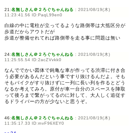
21:
名無しさん＠２ろぐちゃんねる
:
2021/08/19(木)
11:23:41.56 ID:PaqL99en0
白線の中に電柱が立ってるような路側帯は大抵区分が
歩道だからアウトだが
歩道が整備せれてれば路側帯を走る事に問題は無い
24:
名無しさん＠２ろぐちゃんねる
:
2021/08/19(木)
11:25:55.54 ID:2acZVvkk0
なんででかい図体で鈍亀な車が作ってる渋滞に付き合
う必要があるんだという事ですり抜けるんだよ。そも
そもバイクがすり抜けずに一列に長い列を作るとどう
なるか考えてみろ。原付が車一台分のスペースを陣取
って後ろまで繋がってるのに対して、大人しく追従す
るドライバーの方が少ないと思うぞ。
46:
名無しさん＠２ろぐちゃんねる
:
2021/08/19(木)
11:35:17.33 ID:mvF96XEY0