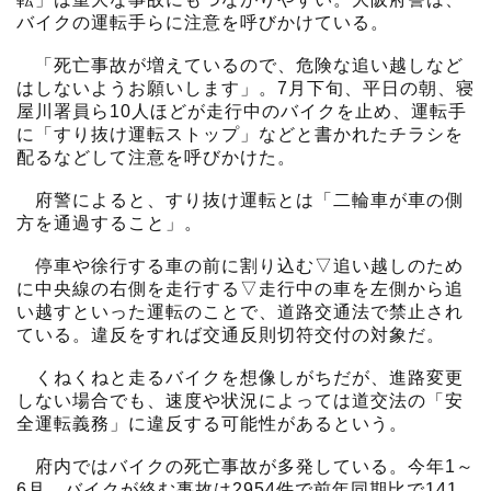
バイクの運転手らに注意を呼びかけている。
「死亡事故が増えているので、危険な追い越しなど
はしないようお願いします」。7月下旬、平日の朝、寝
屋川署員ら10人ほどが走行中のバイクを止め、運転手
に「すり抜け運転ストップ」などと書かれたチラシを
配るなどして注意を呼びかけた。
府警によると、すり抜け運転とは「二輪車が車の側
方を通過すること」。
停車や徐行する車の前に割り込む▽追い越しのため
に中央線の右側を走行する▽走行中の車を左側から追
い越すといった運転のことで、道路交通法で禁止され
ている。違反をすれば交通反則切符交付の対象だ。
くねくねと走るバイクを想像しがちだが、進路変更
しない場合でも、速度や状況によっては道交法の「安
全運転義務」に違反する可能性があるという。
府内ではバイクの死亡事故が多発している。今年1～
6月、バイクが絡む事故は2954件で前年同期比で141