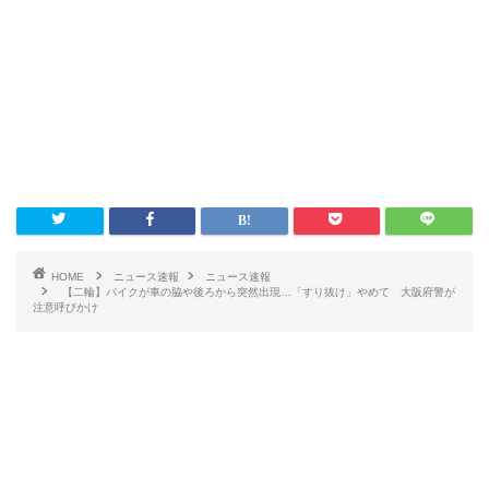
HOME
ニュース速報
ニュース速報
【二輪】バイクが車の脇や後ろから突然出現…「すり抜け」やめて 大阪府警が
注意呼びかけ