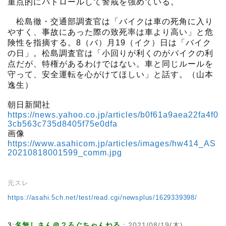
重点的にパトロールして警戒を強めている。
松島徹・交通部調査官は「バイクは車の死角に入り
やすく、事故にあった際の致死率は車より高い」と危
険性を指摘する。8（バ）月19（イク）日は「バイク
の日」。松島調査官は「小回りが利くのがバイクの利
点だが、特権があるわけではない。車と同じルールを
守って、安全運転を心がけてほしい」と話す。（山本
逸生）
朝日新聞社
https://news.yahoo.co.jp/articles/b0f61a9aea22fa4f0
3cb563c735d8405f75e0dfa
画像
https://www.asahicom.jp/articles/images/hw414_AS
20210818001599_comm.jpg
元スレ
https://asahi.5ch.net/test/read.cgi/newsplus/1629339398/
3:
名無しさん＠２ろぐちゃんねる
:
2021/08/19(木)