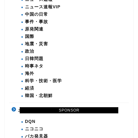
ニュース速報VIP
中国の日常
事件・事故
原発関連
国際
地震・災害
政治
日韓問題
時事ネタ
海外
科学・技術・医学
経済
韓国・北朝鮮
ネタ・雑談
SPONSOR
DQN
ニコニコ
バカ発見器