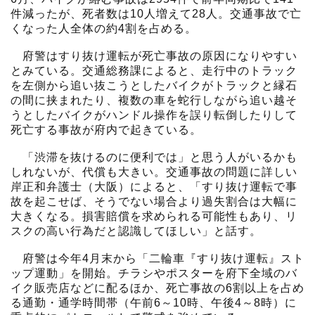
件減ったが、死者数は10人増えて28人。交通事故で亡
くなった人全体の約4割を占める。
府警はすり抜け運転が死亡事故の原因になりやすい
とみている。交通総務課によると、走行中のトラック
を左側から追い抜こうとしたバイクがトラックと縁石
の間に挟まれたり、複数の車を蛇行しながら追い越そ
うとしたバイクがハンドル操作を誤り転倒したりして
死亡する事故が府内で起きている。
「渋滞を抜けるのに便利では」と思う人がいるかも
しれないが、代償も大きい。交通事故の問題に詳しい
岸正和弁護士（大阪）によると、「すり抜け運転で事
故を起こせば、そうでない場合より過失割合は大幅に
大きくなる。損害賠償を求められる可能性もあり、リ
スクの高い行為だと認識してほしい」と話す。
府警は今年4月末から「二輪車『すり抜け運転』スト
ップ運動」を開始。チラシやポスターを府下全域のバ
イク販売店などに配るほか、死亡事故の6割以上を占め
る通勤・通学時間帯（午前6～10時、午後4～8時）に