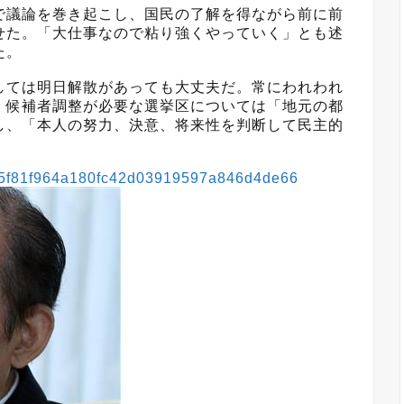
議論を巻き起こし、国民の了解を得ながら前に前
せた。「大仕事なので粘り強くやっていく」とも述
た。
ては明日解散があっても大丈夫だ。常にわれわれ
。候補者調整が必要な選挙区については「地元の都
し、「本人の努力、決意、将来性を判断して民主的
5b65f81f964a180fc42d03919597a846d4de66