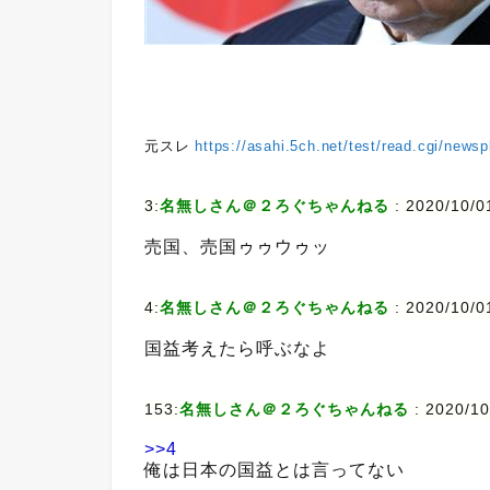
元スレ
https://asahi.5ch.net/test/read.cgi/news
3:
名無しさん＠２ろぐちゃんねる
:
2020/10/0
売国、売国ゥゥウゥッ
4:
名無しさん＠２ろぐちゃんねる
:
2020/10/0
国益考えたら呼ぶなよ
153:
名無しさん＠２ろぐちゃんねる
:
2020/10
>>4
俺は日本の国益とは言ってない