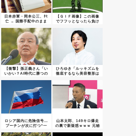
日本赤軍・岡本公三、ﾀﾋ
【ＧＩＦ画像】この画像
亡 → 国際手配中のまま
でフフッとなったら負け
生...
ｗｗｗ...
【衝撃】孫正義さん「い
ひろゆき「ルッキズムを
いかい？AI時代に勝つの
徹底するなら美容整形は
はの...
禁止に...
ロシア国内に危険信号…
山本太郎、149キロ爆走
プーチンが次に打つ“一
の裏で新疑惑ｗｗｗ 元秘
手”が...
書...