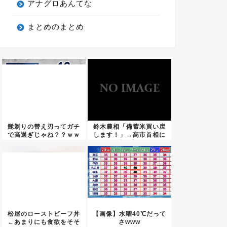
アナグロあんてな
まとめのまとめ
髭剃りの替え刃ってガチ
鈴木農相「備蓄米買い戻
で高過ぎじゃね？？ｗｗ
します！」→高市首相に
ｗｗｗ...
秒で止...
松屋のローストビーフ丼
【画像】水曜40℃だって
←あまりにも食欲をそそ
さwww