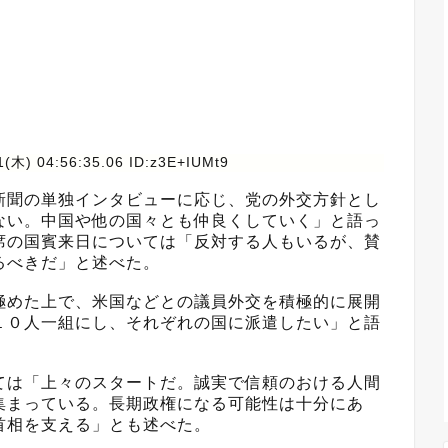
(木) 04:56:35.06 ID:z3E+IUMt9
新聞の単独インタビューに応じ、党の外交方針とし
ない。中国や他の国々とも仲良くしていく」と語っ
席の国賓来日については「反対する人もいるが、賛
るべきだ」と述べた。
めた上で、米国などとの議員外交を積極的に展開
１０人一組にし、それぞれの国に派遣したい」と語
は「上々のスタートだ。誠実で信頼のおける人間
集まっている。長期政権になる可能性は十分にあ
首相を支える」とも述べた。