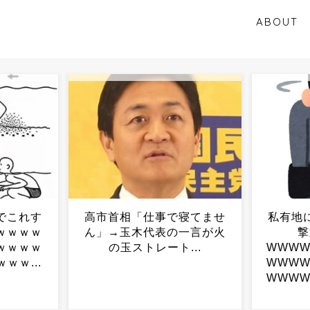
ABOUT
寝てませ
私有地に不審者が出たので
【悲報
一言が火
撃退した結果！
ら新た
..
WWWWWWWWWWWWW
WWWWWWWWWWWWW
WWWWWWWWWWWWW
WW...