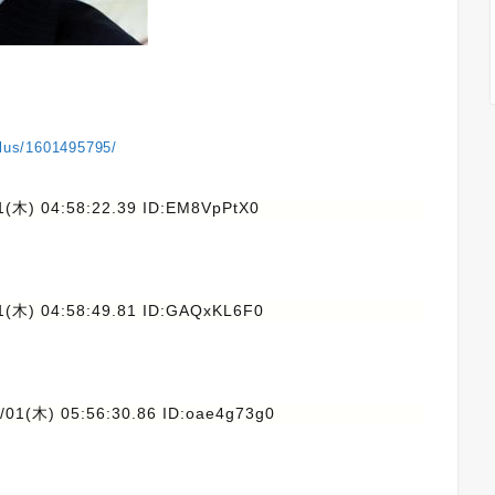
plus/1601495795/
1(木) 04:58:22.39 ID:EM8VpPtX0
1(木) 04:58:49.81 ID:GAQxKL6F0
/01(木) 05:56:30.86 ID:oae4g73g0