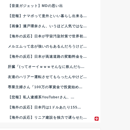
【音楽ガジェット】MDの思い出
【悲報】ナマポって意外といい暮らし出来る...
【画像】瀬戸環奈さん、いうほど人気ではな...
【海外の反応】日本が宇宙汚染対策で世界初...
メルエムって念が強いのもあるんだろうけど...
【海外の反応】日本が高速道路の変動料金を...
肝臓「(ってオーイｗｗｗそんなに飲んだら...
友達のハリアー運転させてもらったんやけど...
専業主婦さん「100万の軍資金で投資始め...
【悲報】私人逮捕系YouTuberさん、...
【海外の反応】日本円は1ドルあたり155...
【海外の反応】リニア建設を独力で遅らせた...