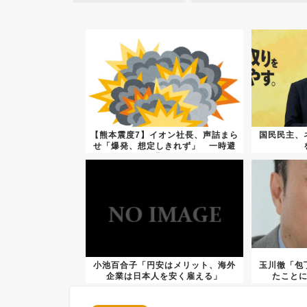
【熊本震度7】イオン社長、声詰まら
国民民主、
せ「爆発、想定しきれず」 一時避
難...
小池百合子「円安はメリット、海外
玉川徹「包
企業は日本人を安く雇える」
たこと