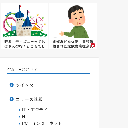
らなさ...
若者「ディズニーってお
道頓堀ビル火災 書類送
ばさんの行くところでし
検された元飲食店従業員
ょ」←...
の男 ...
CATEGORY
ツイッター
ニュース速報
IT・デジモノ
N
PC・インターネット