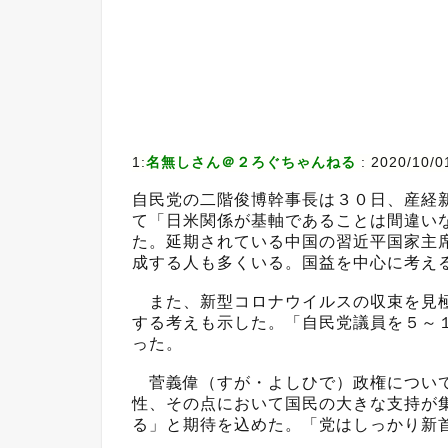
1:
名無しさん＠２ろぐちゃんねる
:
2020/10/01
自民党の二階俊博幹事長は３０日、産経
て「日米関係が基軸であることは間違い
た。延期されている中国の習近平国家主
成する人も多くいる。国益を中心に考え
また、新型コロナウイルスの収束を見極
する考えも示した。「自民党議員を５～
った。
菅義偉（すが・よしひで）政権について
性、その点において国民の大きな支持が
る」と期待を込めた。「党はしっかり新