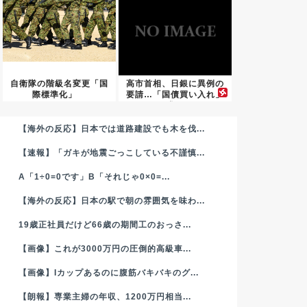
自衛隊の階級名変更「国
高市首相、日銀に異例の
際標準化」
要請…「国債買い入れ」
を求め...
【海外の反応】日本では道路建設でも木を伐...
【速報】「ガキが地震ごっこしている不謹慎...
A「1÷0=0です」B「それじゃ0×0=...
【海外の反応】日本の駅で朝の雰囲気を味わ...
19歳正社員だけど66歳の期間工のおっさ...
【画像】これが3000万円の圧倒的高級車...
【画像】Iカップあるのに腹筋バキバキのグ...
【朗報】専業主婦の年収、1200万円相当...