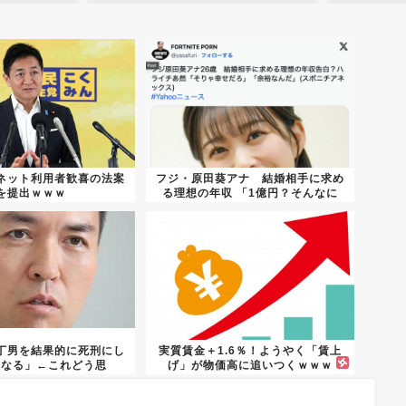
ネット利用者歓喜の法案
フジ・原田葵アナ 結婚相手に求め
を提出ｗｗｗ
る理想の年収 「1億円？そんなに
い...
丁男を結果的に死刑にし
実質賃金＋1.6％！ようやく「賃上
になる」←これどう思
げ」が物価高に追いつくｗｗｗ
う？？？