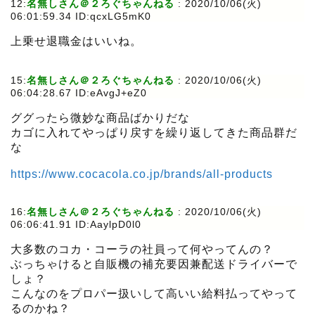
12:
名無しさん＠２ろぐちゃんねる
:
2020/10/06(火)
06:01:59.34 ID:qcxLG5mK0
上乗せ退職金はいいね。
15:
名無しさん＠２ろぐちゃんねる
:
2020/10/06(火)
06:04:28.67 ID:eAvgJ+eZ0
ググったら微妙な商品ばかりだな
カゴに入れてやっぱり戻すを繰り返してきた商品群だ
な
https://www.cocacola.co.jp/brands/all-products
16:
名無しさん＠２ろぐちゃんねる
:
2020/10/06(火)
06:06:41.91 ID:AaylpD0l0
大多数のコカ・コーラの社員って何やってんの？
ぶっちゃけると自販機の補充要因兼配送ドライバーで
しょ？
こんなのをプロパー扱いして高いい給料払ってやって
るのかね？