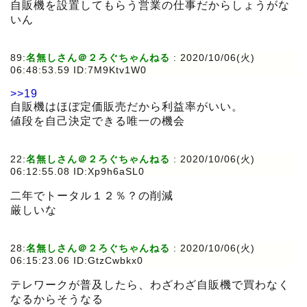
自販機を設置してもらう営業の仕事だからしょうがな
いん
89:
名無しさん＠２ろぐちゃんねる
:
2020/10/06(火)
06:48:53.59 ID:7M9Ktv1W0
>>19
自販機はほぼ定価販売だから利益率がいい。
値段を自己決定できる唯一の機会
22:
名無しさん＠２ろぐちゃんねる
:
2020/10/06(火)
06:12:55.08 ID:Xp9h6aSL0
二年でトータル１２％？の削減
厳しいな
28:
名無しさん＠２ろぐちゃんねる
:
2020/10/06(火)
06:15:23.06 ID:GtzCwbkx0
テレワークが普及したら、わざわざ自販機で買わなく
なるからそうなる