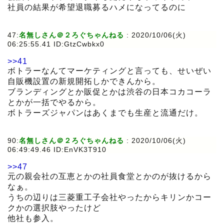
社員の結果が希望退職募るハメになってるのに
47:
名無しさん＠２ろぐちゃんねる
:
2020/10/06(火)
06:25:55.41 ID:GtzCwbkx0
>>41
ボトラーなんてマーケティングと言っても、せいぜい
自販機設置の新規開拓しかできんから。
ブランディングとか販促とかは渋谷の日本コカコーラ
とかが一括でやるから。
ボトラーズジャパンはあくまでも生産と流通だけ。
90:
名無しさん＠２ろぐちゃんねる
:
2020/10/06(火)
06:49:49.46 ID:EnVK3T910
>>47
元の親会社の互恵とかの社員食堂とかのが抜けるから
なぁ。
うちの辺りは三菱重工子会社やったからキリンかコー
クかの選択肢やったけど
他社も参入。