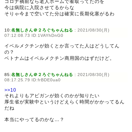
コロナ禍前なら老人ホームで看取ってたのを
今は病院に入院させてるからな
そりゃ今まで空いてた分は確実に長期化塞がるわ
10:
名無しさん＠２ろぐちゃんねる
:
2021/08/30(月)
07:12:08.73 ID:1VAYhDnG0
イベルメクチンが効くとか言ってた人はどうしてん
の？
ベトナムはイベルメクチン商用国のはずだけど。
85:
名無しさん＠２ろぐちゃんねる
:
2021/08/30(月)
08:17:25.79 ID:frBDE0ua0
>>10
それよりもアビガンが効くのかが知りたい
厚生省が実験中というけどえらく時間がかかってるん
だね
本当にやってるのかな…？