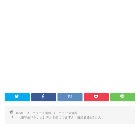
HOME
ニュース速報
ニュース速報
【優等生ベトナム】デルタ型につまずき 感染者連日1万人