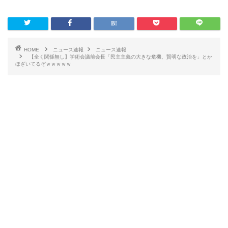
HOME
ニュース速報
ニュース速報
【全く関係無し】学術会議前会長「民主主義の大きな危機、賢明な政治を」とか
ほざいてるぞｗｗｗｗｗ