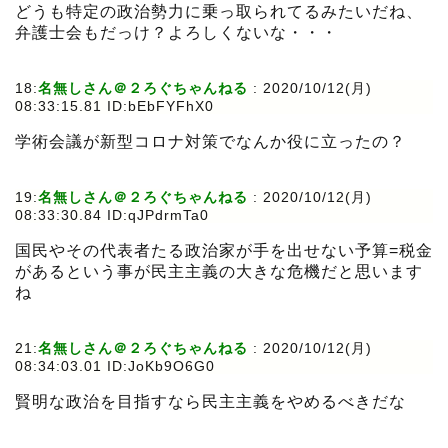
どうも特定の政治勢力に乗っ取られてるみたいだね、
弁護士会もだっけ？よろしくないな・・・
18:
名無しさん＠２ろぐちゃんねる
:
2020/10/12(月)
08:33:15.81 ID:bEbFYFhX0
学術会議が新型コロナ対策でなんか役に立ったの？
19:
名無しさん＠２ろぐちゃんねる
:
2020/10/12(月)
08:33:30.84 ID:qJPdrmTa0
国民やその代表者たる政治家が手を出せない予算=税金
があるという事が民主主義の大きな危機だと思います
ね
21:
名無しさん＠２ろぐちゃんねる
:
2020/10/12(月)
08:34:03.01 ID:JoKb9O6G0
賢明な政治を目指すなら民主主義をやめるべきだな