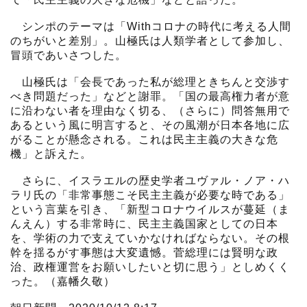
シンポのテーマは「Withコロナの時代に考える人間
のちがいと差別」。山極氏は人類学者として参加し、
冒頭であいさつした。
山極氏は「会長であった私が総理ときちんと交渉す
べき問題だった」などと謝罪。「国の最高権力者が意
に沿わない者を理由なく切る、（さらに）問答無用で
あるという風に明言すると、その風潮が日本各地に広
がることが懸念される。これは民主主義の大きな危
機」と訴えた。
さらに、イスラエルの歴史学者ユヴァル・ノア・ハ
ラリ氏の「非常事態こそ民主主義が必要な時である」
という言葉を引き、「新型コロナウイルスが蔓延（ま
んえん）する非常時に、民主主義国家としての日本
を、学術の力で支えていかなければならない。その根
幹を揺るがす事態は大変遺憾。菅総理には賢明な政
治、政権運営をお願いしたいと切に思う」としめくく
った。（嘉幡久敬）